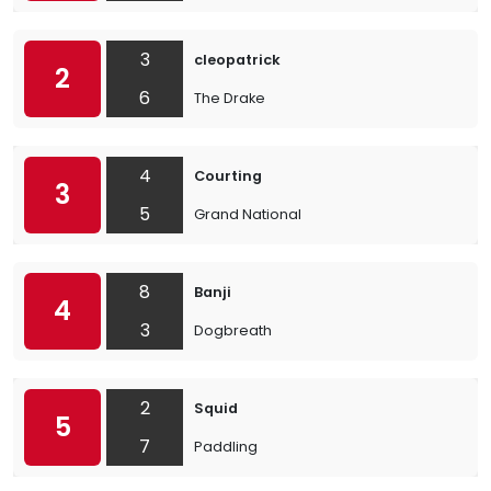
3
cleopatrick
2
6
The Drake
4
Courting
3
5
Grand National
8
Banji
4
3
Dogbreath
2
Squid
5
7
Paddling