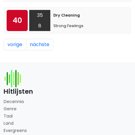
35
Dry Cleaning
40
8
Strong Feelings
vorige
nächste
Hitlijsten
Decennia
Genre
Taal
Land
Evergreens