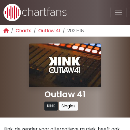
Charts
Outlaw 41
2021-18
Outlaw 41
KINK
Singles
Kink, de zender voor alternatieve muziek, heeft ook