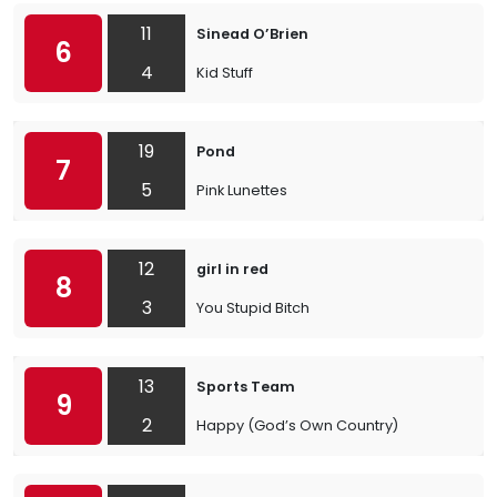
11
Sinead O’Brien
6
4
Kid Stuff
19
Pond
7
5
Pink Lunettes
12
girl in red
8
3
You Stupid Bitch
13
Sports Team
9
2
Happy (God’s Own Country)