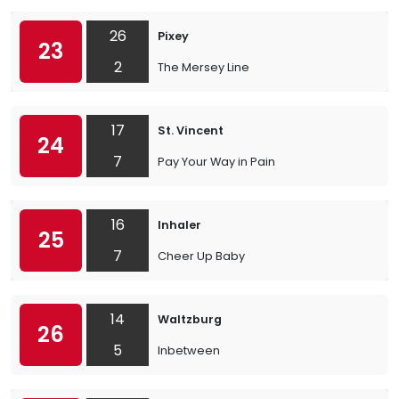
26
Pixey
23
2
The Mersey Line
17
St. Vincent
24
7
Pay Your Way in Pain
16
Inhaler
25
7
Cheer Up Baby
14
Waltzburg
26
5
Inbetween