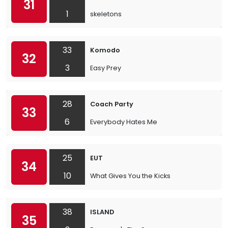
31
1
skeletons
33
Komodo
32
3
Easy Prey
28
Coach Party
33
6
Everybody Hates Me
25
EUT
34
10
What Gives You the Kicks
38
ISLAND
35