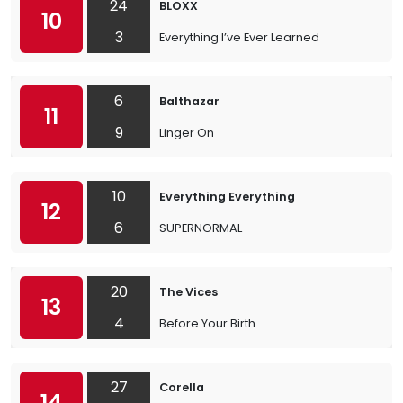
24
BLOXX
10
3
Everything I’ve Ever Learned
6
Balthazar
11
9
Linger On
10
Everything Everything
12
6
SUPERNORMAL
20
The Vices
13
4
Before Your Birth
27
Corella
14