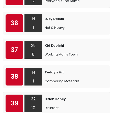
2
Everyone's The Same
N
Lucy Dacus
36
1
Hot & Heavy
29
Kid Kapichi
37
8
Working Man’s Town
N
Teddy's Hit
38
1
Comparing Materials
32
Black Honey
39
10
Disinfect