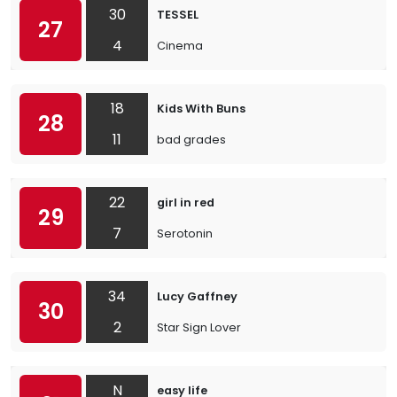
30
TESSEL
27
4
Cinema
18
Kids With Buns
28
11
bad grades
22
girl in red
29
7
Serotonin
34
Lucy Gaffney
30
2
Star Sign Lover
N
easy life