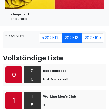
cleopatrick
The Drake
2. Mai 2021
« 2021-17
2021-18
2021-19 »
Vollständige Liste
0
beabadoobee
0
6
Last Day on Earth
1
Working Men’s Club
1
5
X