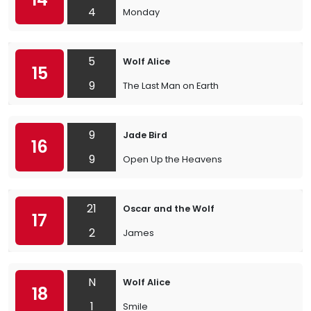
4
Monday
5
Wolf Alice
15
9
The Last Man on Earth
9
Jade Bird
16
9
Open Up the Heavens
21
Oscar and the Wolf
17
2
James
N
Wolf Alice
18
1
Smile