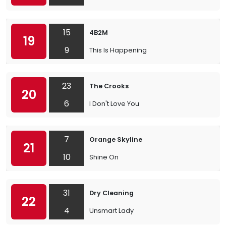
15
4B2M
19
9
This Is Happening
23
The Crooks
20
6
I Don't Love You
7
Orange Skyline
21
10
Shine On
31
Dry Cleaning
22
4
Unsmart Lady