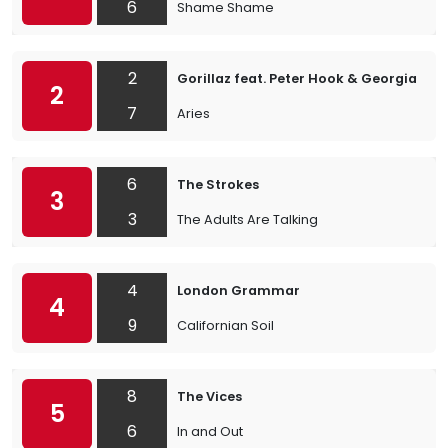
6
Shame Shame
2
Gorillaz feat. Peter Hook & Georgia
2
7
Aries
6
The Strokes
3
3
The Adults Are Talking
4
London Grammar
4
9
Californian Soil
8
The Vices
5
6
In and Out