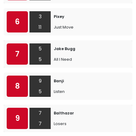
3
Pixey
6
11
Just Move
5
Jake Bugg
7
5
All I Need
9
Banji
8
5
Listen
7
Balthazar
9
7
Losers