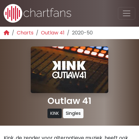
Charts
Outlaw 41
2020-50
Outlaw 41
KINK
Singles
Kink, de zender voor alternatieve muziek, heeft ook