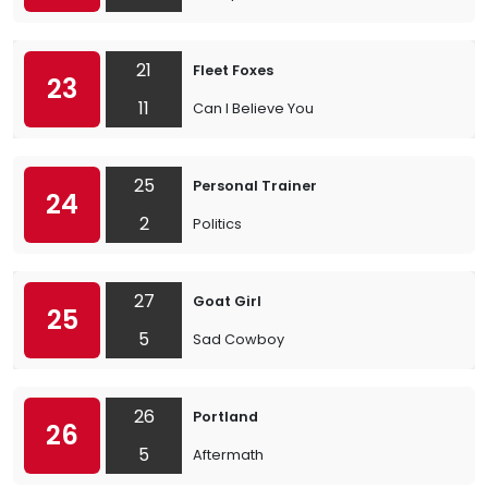
21
Fleet Foxes
23
11
Can I Believe You
25
Personal Trainer
24
2
Politics
27
Goat Girl
25
5
Sad Cowboy
26
Portland
26
5
Aftermath