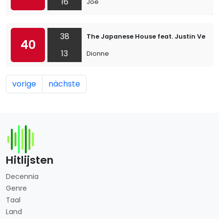
16
Joe
38
The Japanese House feat. Justin Verno
40
13
Dionne
vorige
nächste
Hitlijsten
Decennia
Genre
Taal
Land