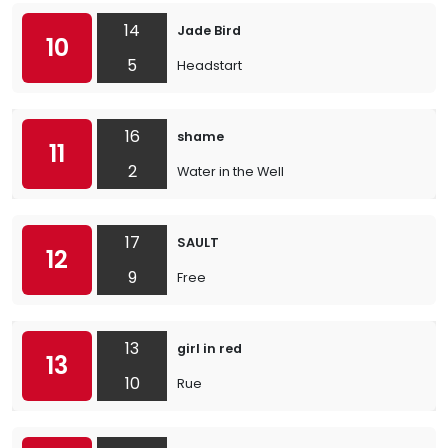
14
Jade Bird
10
5
Headstart
16
shame
11
2
Water in the Well
17
SAULT
12
9
Free
13
girl in red
13
10
Rue