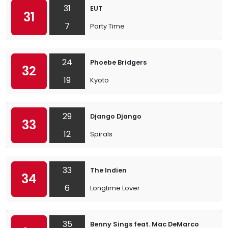
31
EUT
31
7
Party Time
24
Phoebe Bridgers
32
19
Kyoto
29
Django Django
33
12
Spirals
33
The Indien
34
6
Longtime Lover
35
Benny Sings feat. Mac DeMarco