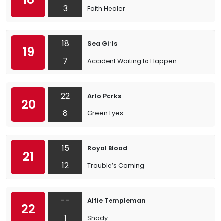
3
Faith Healer
18
Sea Girls
19
7
Accident Waiting to Happen
22
Arlo Parks
20
8
Green Eyes
15
Royal Blood
21
12
Trouble’s Coming
--
Alfie Templeman
22
1
Shady