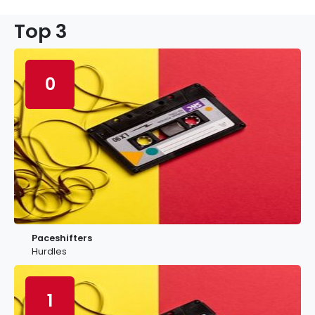
Top 3
0
Paceshifters
Hurdles
1