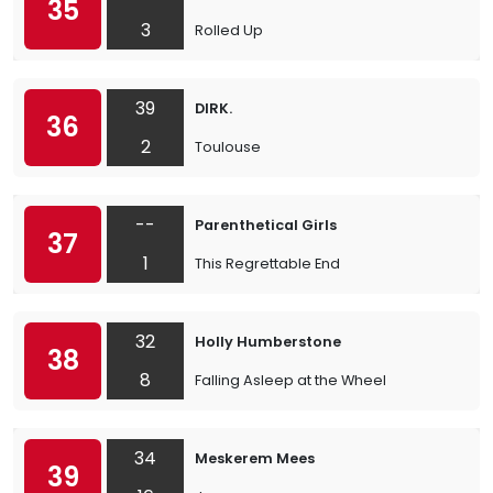
35
3
Rolled Up
39
DIRK.
36
2
Toulouse
--
Parenthetical Girls
37
1
This Regrettable End
32
Holly Humberstone
38
8
Falling Asleep at the Wheel
34
Meskerem Mees
39