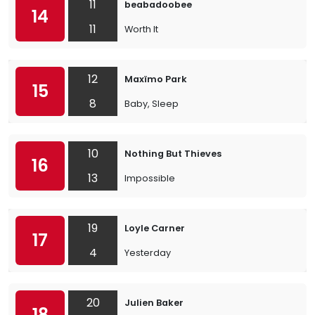
11
beabadoobee
14
11
Worth It
12
Maxïmo Park
15
8
Baby, Sleep
10
Nothing But Thieves
16
13
Impossible
19
Loyle Carner
17
4
Yesterday
20
Julien Baker
18