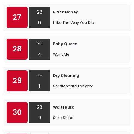
28
Black Honey
27
6
I Like The Way You Die
30
Baby Queen
28
4
Want Me
--
Dry Cleaning
29
1
Scratchcard Lanyard
23
Waltzburg
30
9
Sure Shine