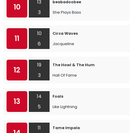
13
beabadoobee
10
3
She Plays Bass
10
Circa Waves
11
6
Jacqueline
19
The Howl & The Hum
12
3
Hall Of Fame
14
Foals
13
5
Like Lightning
11
Tame Impala
14