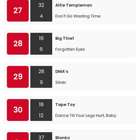
32
Alfie Templeman
27
4
Don't Go Wasting Time
16
Big Thief
28
6
Forgotten Eyes
28
DMA’s
29
9
Silver
18
Tape Toy
30
12
Dance Till Your Legs Hurt, Baby
37
Blanko