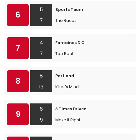
5
Sports Team
6
7
The Races
4
Fontaines D.C.
7
7
Too Real
8
Portland
8
13
Killer's Mind
6
3 Times Driven
9
9
Make It Right