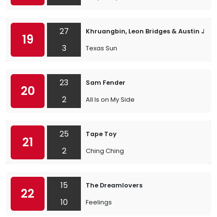
27
Khruangbin, Leon Bridges & Austin Jenk
19
3
Texas Sun
23
Sam Fender
20
2
All Is on My Side
25
Tape Toy
21
2
Ching Ching
15
The Dreamlovers
22
10
Feelings