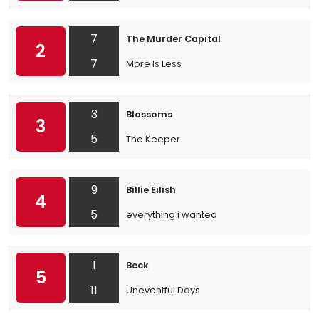
7
The Murder Capital
2
7
More Is Less
3
Blossoms
3
5
The Keeper
9
Billie Eilish
4
5
everything i wanted
1
Beck
5
11
Uneventful Days