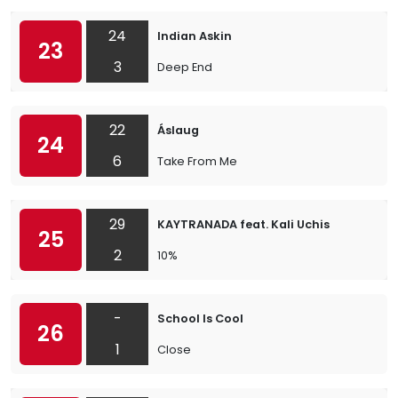
24
Indian Askin
23
3
Deep End
22
Áslaug
24
6
Take From Me
29
KAYTRANADA feat. Kali Uchis
25
2
10%
-
School Is Cool
26
1
Close