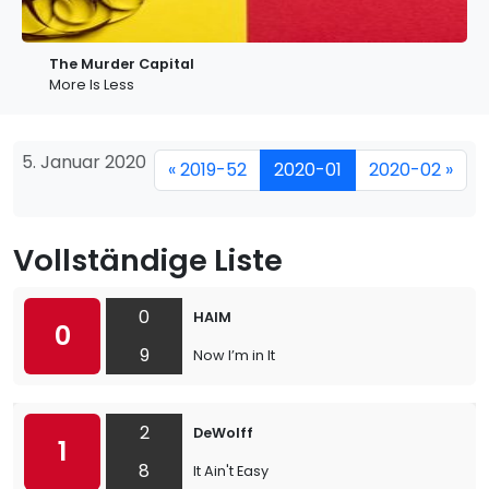
The Murder Capital
More Is Less
5. Januar 2020
« 2019-52
2020-01
2020-02 »
Vollständige Liste
0
HAIM
0
9
Now I’m in It
2
DeWolff
1
8
It Ain't Easy