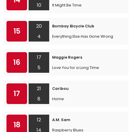
10
It Might Be Time
20
Bombay Bicycle Club
15
4
Everything Else Has Gone Wrong
17
Maggie Rogers
16
5
Love You for a Long Time
21
Caribou
17
8
Home
12
A.M. Sam
18
14
Raspberry Blues