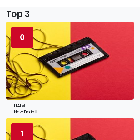
Top 3
0
HAIM
Now I’m in It
1