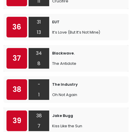
11
Crucifire
31
EUT
36
13
It’s Love (But It’s Not Mine)
34
Blackwave.
37
8
The Antidote
-
The Industry
38
1
Oh Not Again
38
Jake Bugg
39
7
Kiss Like the Sun