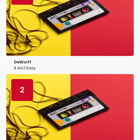
DeWolff
It Ain't Easy
2