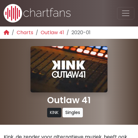
Charts
Outlaw 41
2020-01
Outlaw 41
KINK
Singles
Kink, de zender voor alternatieve muziek, heeft ook