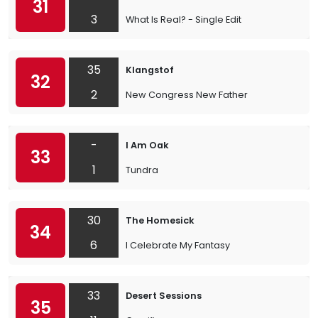
31
3
What Is Real? - Single Edit
35
Klangstof
32
2
New Congress New Father
-
I Am Oak
33
1
Tundra
30
The Homesick
34
6
I Celebrate My Fantasy
33
Desert Sessions
35