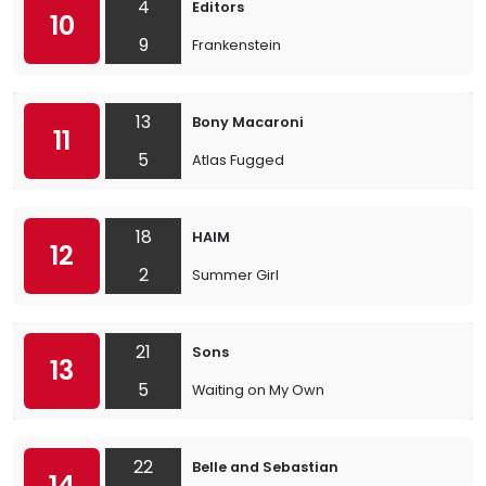
4
Editors
10
9
Frankenstein
13
Bony Macaroni
11
5
Atlas Fugged
18
HAIM
12
2
Summer Girl
21
Sons
13
5
Waiting on My Own
22
Belle and Sebastian
14