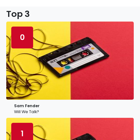
Top 3
0
Sam Fender
Will We Talk?
1