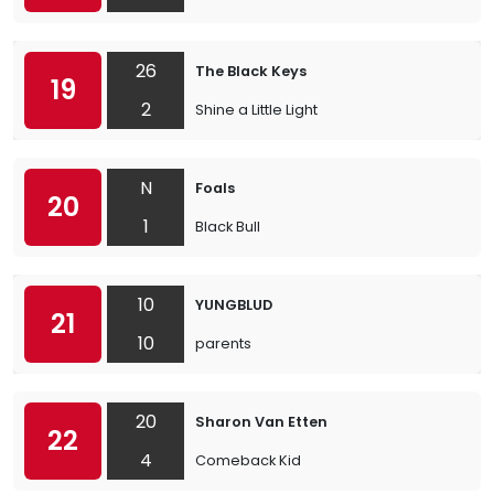
26
The Black Keys
19
2
Shine a Little Light
N
Foals
20
1
Black Bull
10
YUNGBLUD
21
10
parents
20
Sharon Van Etten
22
4
Comeback Kid