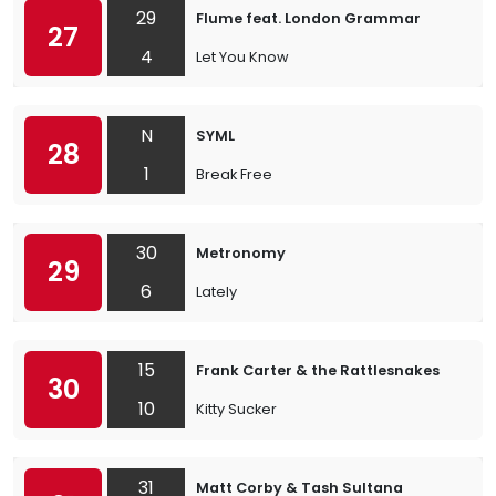
29
Flume feat. London Grammar
27
4
Let You Know
N
SYML
28
1
Break Free
30
Metronomy
29
6
Lately
15
Frank Carter & the Rattlesnakes
30
10
Kitty Sucker
31
Matt Corby & Tash Sultana