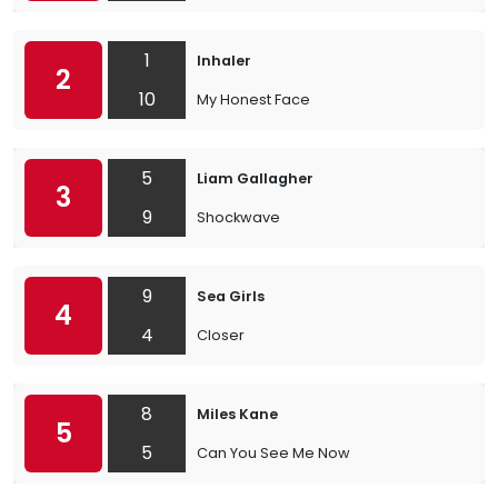
1
Inhaler
2
10
My Honest Face
5
Liam Gallagher
3
9
Shockwave
9
Sea Girls
4
4
Closer
8
Miles Kane
5
5
Can You See Me Now