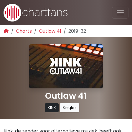
Charts
Outlaw 41
2019-32
Outlaw 41
KINK
Singles
Kink, de zender voor alternatieve muziek, heeft ook