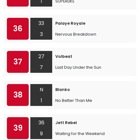
1
SUPERLIKE
33
Palaye Royale
36
3
Nervous Breakdown
27
Volbeat
37
7
Last Day Under the Sun
N
Blanko
38
1
No Better Than Me
36
Jett Rebel
39
9
Waiting for the Weekend