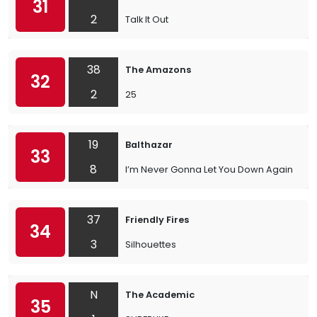
31
2
Talk It Out
38
The Amazons
32
2
25
19
Balthazar
33
8
I’m Never Gonna Let You Down Again
37
Friendly Fires
34
3
Silhouettes
N
The Academic
35