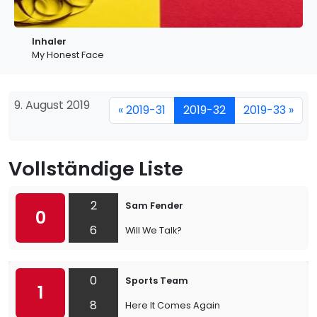
Inhaler
My Honest Face
9. August 2019
« 2019-31
2019-32
2019-33 »
Vollständige Liste
2
Sam Fender
0
6
Will We Talk?
0
Sports Team
1
8
Here It Comes Again