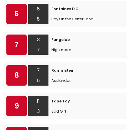
8
Fontaines D.C.
6
8
Boys in the Better Land
3
Fangclub
7
7
Nightmare
7
Rammstein
8
6
Ausländer
11
Tape Toy
9
3
Sad Girl