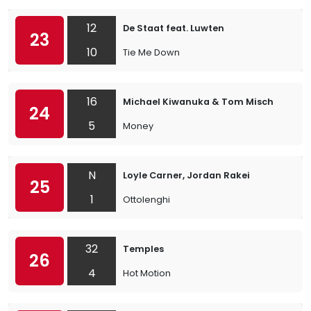
12
De Staat feat. Luwten
23
10
Tie Me Down
16
Michael Kiwanuka & Tom Misch
24
5
Money
N
Loyle Carner, Jordan Rakei
25
1
Ottolenghi
32
Temples
26
4
Hot Motion