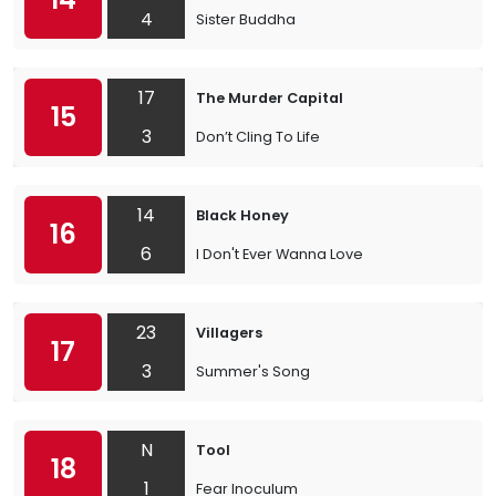
4
Sister Buddha
17
The Murder Capital
15
3
Don’t Cling To Life
14
Black Honey
16
6
I Don't Ever Wanna Love
23
Villagers
17
3
Summer's Song
N
Tool
18
1
Fear Inoculum