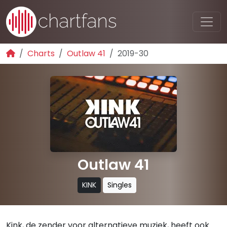
Charts
Outlaw 41
2019-30
Outlaw 41
KINK
Singles
Kink, de zender voor alternatieve muziek, heeft ook