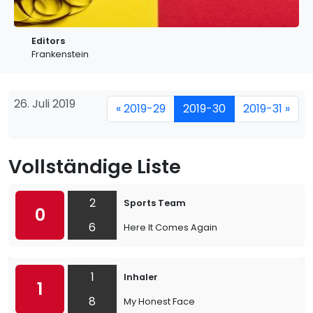
Editors
Frankenstein
26. Juli 2019
« 2019-29
2019-30
2019-31 »
Vollständige Liste
2
Sports Team
0
6
Here It Comes Again
1
Inhaler
1
8
My Honest Face