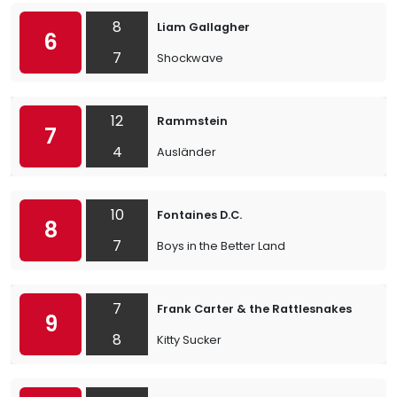
8
Liam Gallagher
6
7
Shockwave
12
Rammstein
7
4
Ausländer
10
Fontaines D.C.
8
7
Boys in the Better Land
7
Frank Carter & the Rattlesnakes
9
8
Kitty Sucker