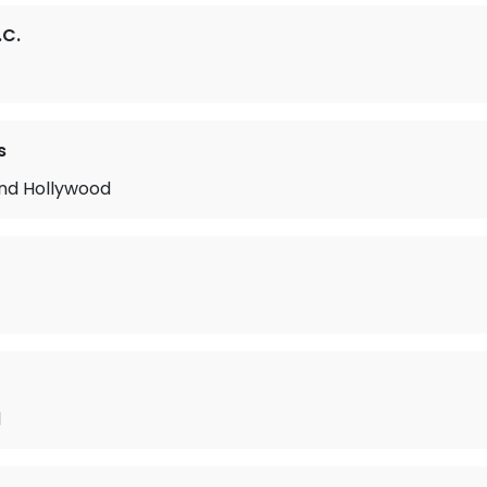
.C.
s
and Hollywood
d