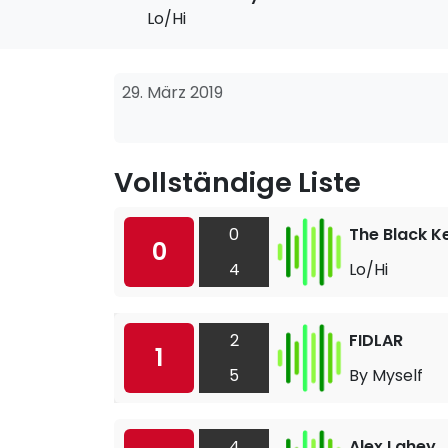
Lo/Hi
29. März 2019
Vollständige Liste
0
The Black K
0
4
Lo/Hi
2
FIDLAR
1
5
By Myself
4
Alex Lahey