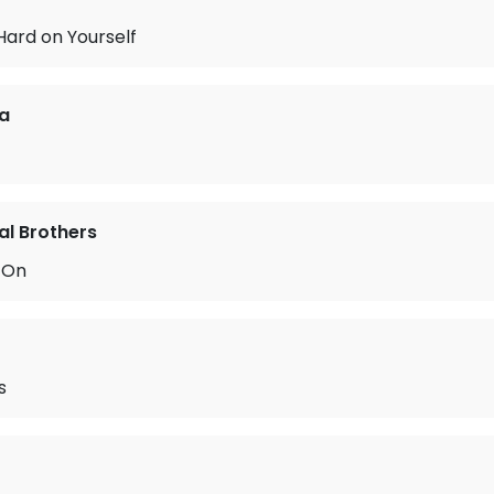
Hard on Yourself
a
l Brothers
 On
s