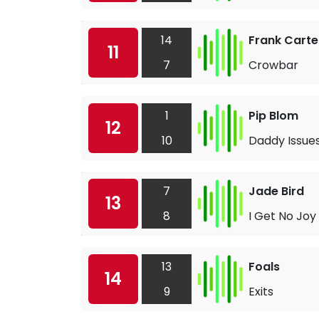
14
Frank Carte
11
7
Crowbar
1
Pip Blom
12
10
Daddy Issue
7
Jade Bird
13
8
I Get No Joy
13
Foals
14
9
Exits