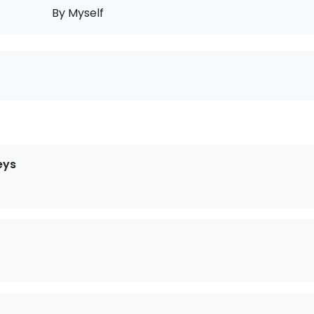
By Myself
eys