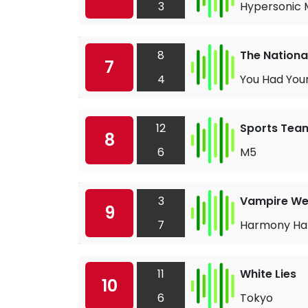
3
Hypersonic M
8
The Nationa
7
4
You Had Your
12
Sports Tea
8
6
M5
3
Vampire W
9
7
Harmony Hal
11
White Lies
10
6
Tokyo