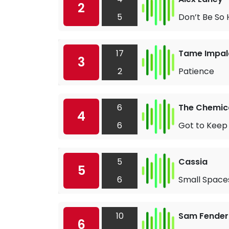
2
5
Don’t Be So 
17
Tame Impal
3
2
Patience
6
The Chemica
4
6
Got to Keep
5
Cassia
5
6
Small Space
10
Sam Fender
6