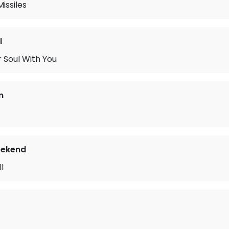
issiles
l
 Soul With You
m
eekend
l