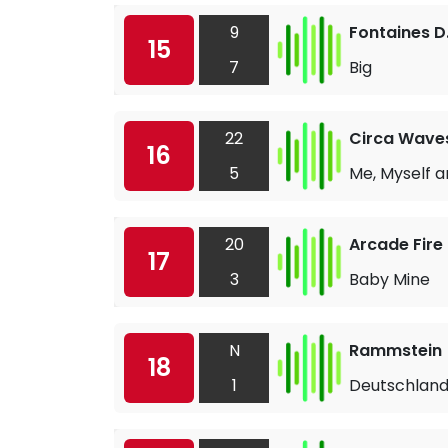
9
Fontaines D
15
7
Big
22
Circa Wave
16
5
Me, Myself 
20
Arcade Fire
17
3
Baby Mine
N
Rammstein
18
1
Deutschlan