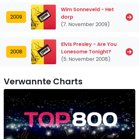
Wim Sonneveld - Het
2009
dorp
(7. November 2009)
Elvis Presley - Are You
2008
Lonesome Tonight?
(5. November 2008)
Verwannte Charts