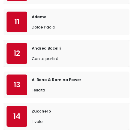
Adamo
11
Dolce Paola
Andrea Bocelli
12
Con te partirò
Al Bano & Romina Power
13
Felicita
Zucchero
14
Il volo