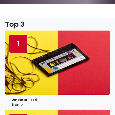
Top 3
1
Umberto Tozzi
Ti amo