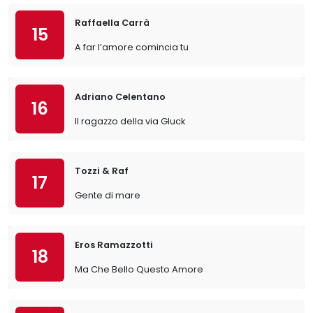
Raffaella Carrà
15
A far l’amore comincia tu
Adriano Celentano
16
Il ragazzo della via Gluck
Tozzi & Raf
17
Gente di mare
Eros Ramazzotti
18
Ma Che Bello Questo Amore