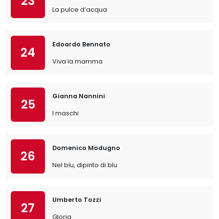
23
La pulce d’acqua
Edoardo Bennato
24
Viva la mamma
Gianna Nannini
25
I maschi
Domenico Modugno
26
Nel blu, dipinto di blu
Umberto Tozzi
27
Gloria