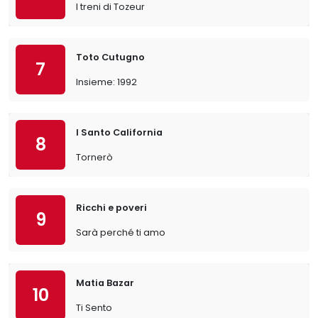
I treni di Tozeur
Toto Cutugno
7
Insieme: 1992
I Santo California
8
Tornerò
Ricchi e poveri
9
Sarà perché ti amo
Matia Bazar
10
Ti Sento