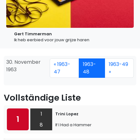
Gert Timmerman
Ik heb eerbied voor jouw grijze haren
30. November
« 1963-
1963-
1963-49
1963
47
48
»
Vollständige Liste
1
Trini Lopez
1
8
If I Had a Hammer