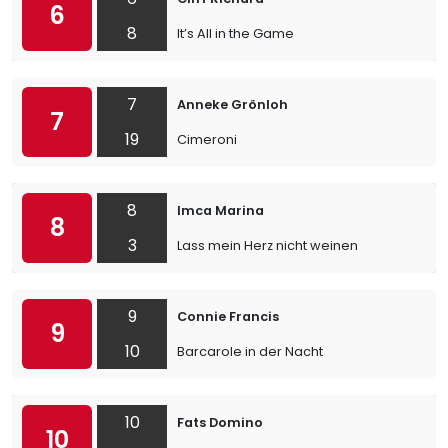
6
8
It’s All in the Game
7
Anneke Grönloh
7
19
Cimeroni
8
Imca Marina
8
3
Lass mein Herz nicht weinen
9
Connie Francis
9
10
Barcarole in der Nacht
10
Fats Domino
10