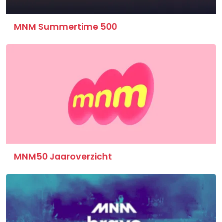
MNM Summertime 500
MNM50 Jaaroverzicht