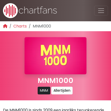
Charts
MNM1000
MNM1000
MNM
Allertijden
De MNM1000 is sinds 2009 een jaarlijks terugkerende