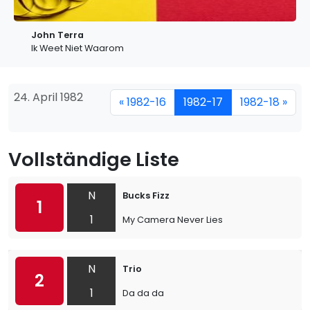
John Terra
Ik Weet Niet Waarom
24. April 1982
« 1982-16
1982-17
1982-18 »
Vollständige Liste
N
Bucks Fizz
1
1
My Camera Never Lies
N
Trio
2
1
Da da da