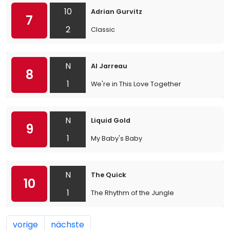
10
Adrian Gurvitz
7
2
Classic
N
Al Jarreau
8
1
We're in This Love Together
N
Liquid Gold
9
1
My Baby's Baby
N
The Quick
10
1
The Rhythm of the Jungle
vorige
nächste