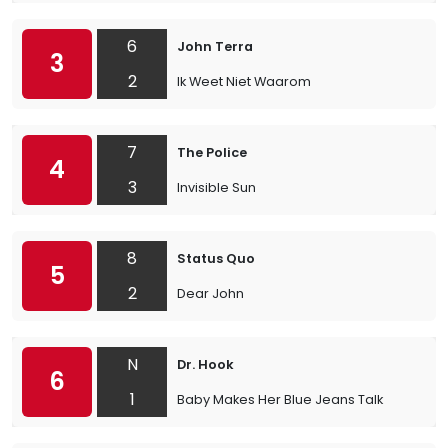
6
John Terra
3
2
Ik Weet Niet Waarom
7
The Police
4
3
Invisible Sun
8
Status Quo
5
2
Dear John
N
Dr. Hook
6
1
Baby Makes Her Blue Jeans Talk