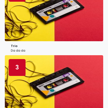
Trio
Da da da
3