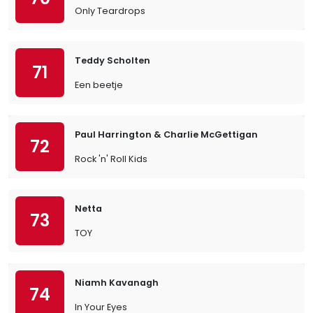
Only Teardrops
Teddy Scholten
71
Een beetje
Paul Harrington & Charlie McGettigan
72
Rock 'n' Roll Kids
Netta
73
TOY
Niamh Kavanagh
74
In Your Eyes