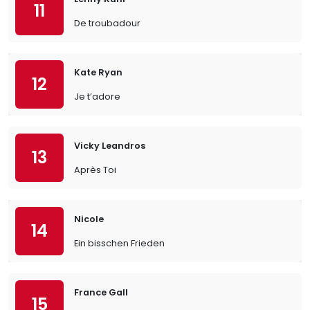
11
De troubadour
Kate Ryan
12
Je t’adore
Vicky Leandros
13
Après Toi
Nicole
14
Ein bisschen Frieden
France Gall
15