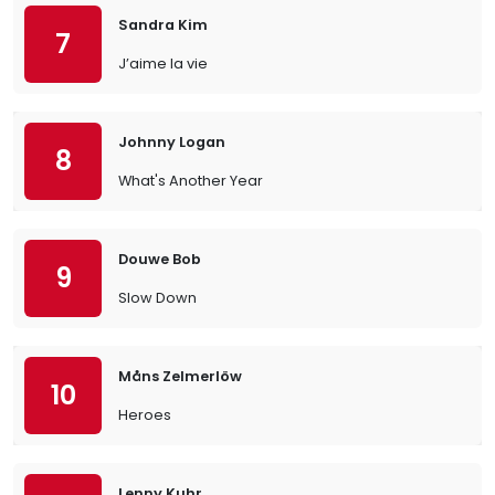
Sandra Kim
7
J’aime la vie
Johnny Logan
8
What's Another Year
Douwe Bob
9
Slow Down
Måns Zelmerlöw
10
Heroes
Lenny Kuhr