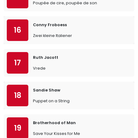
Poupée de cire, poupée de son
Conny Froboess
16
Zwei kleine Italiener
Ruth Jacott
17
Vrede
Sandie Shaw
18
Puppet on a String
Brotherhood of Man
19
Save Your Kisses for Me