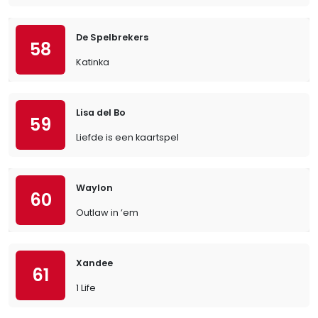
De Spelbrekers
58
Katinka
Lisa del Bo
59
Liefde is een kaartspel
Waylon
60
Outlaw in ’em
Xandee
61
1 Life