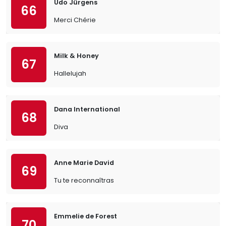
Udo Jürgens
66
Merci Chérie
Milk & Honey
67
Hallelujah
Dana International
68
Diva
Anne Marie David
69
Tu te reconnaîtras
Emmelie de Forest
70