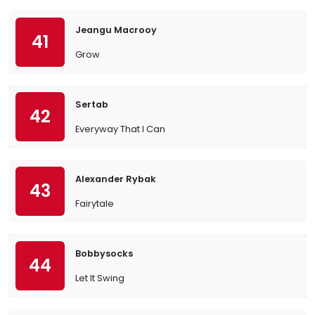
Jeangu Macrooy
41
Grow
Sertab
42
Everyway That I Can
Alexander Rybak
43
Fairytale
Bobbysocks
44
Let It Swing