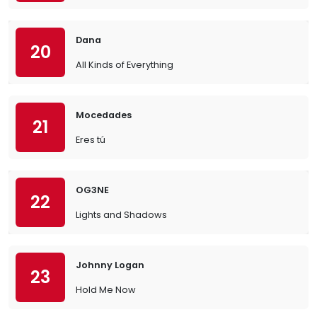
Dana
20
All Kinds of Everything
Mocedades
21
Eres tú
OG3NE
22
Lights and Shadows
Johnny Logan
23
Hold Me Now