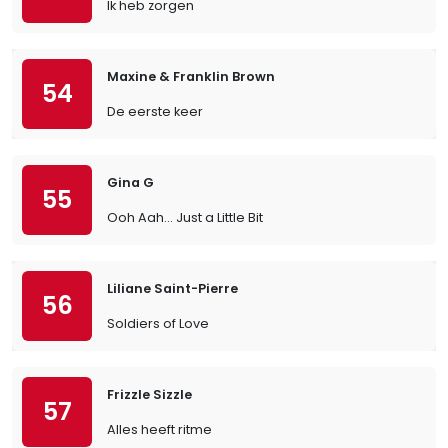
Ik heb zorgen
Maxine & Franklin Brown
54
De eerste keer
Gina G
55
Ooh Aah… Just a Little Bit
Liliane Saint-Pierre
56
Soldiers of Love
Frizzle Sizzle
57
Alles heeft ritme