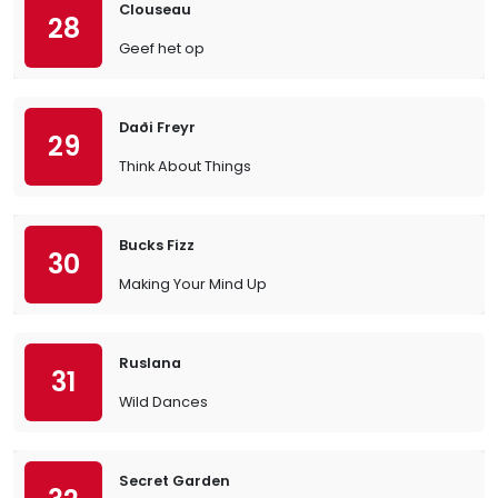
Clouseau
28
Geef het op
Daði Freyr
29
Think About Things
Bucks Fizz
30
Making Your Mind Up
Ruslana
31
Wild Dances
Secret Garden