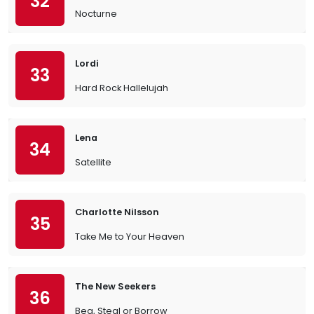
32
Nocturne
Lordi
33
Hard Rock Hallelujah
Lena
34
Satellite
Charlotte Nilsson
35
Take Me to Your Heaven
The New Seekers
36
Beg, Steal or Borrow