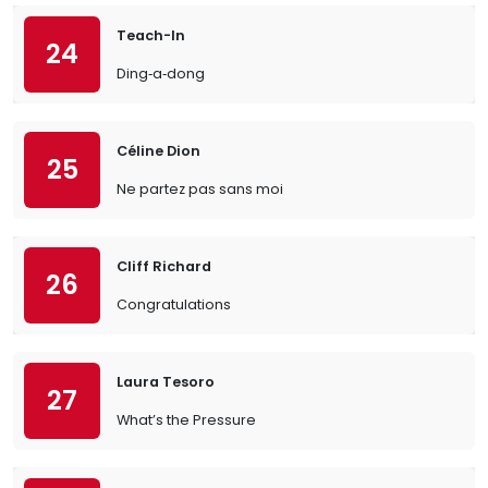
Teach-In
24
Ding‐a‐dong
Céline Dion
25
Ne partez pas sans moi
Cliff Richard
26
Congratulations
Laura Tesoro
27
What’s the Pressure