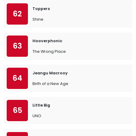
Toppers
62
Shine
Hooverphonic
63
The Wrong Place
Jeangu Macrooy
64
Birth of a New Age
Little Big
65
UNO