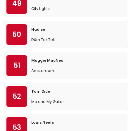
49
City Lights
Hadise
50
Düm Tek Tek
Maggie MacNeal
51
Amsterdam
Tom Dice
52
Me and My Guitar
Louis Neefs
53