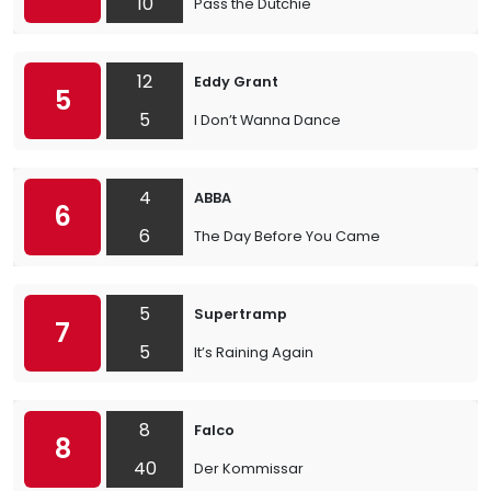
10
Pass the Dutchie
12
Eddy Grant
5
5
I Don’t Wanna Dance
4
ABBA
6
6
The Day Before You Came
5
Supertramp
7
5
It’s Raining Again
8
Falco
8
40
Der Kommissar