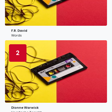
F.R. David
Words
2
Dionne Warwick