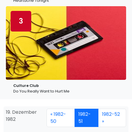
Heartache Tonight
3
Culture Club
Do You Really Want to Hurt Me
19. Dezember
« 1982-
1982-
1982-52
1982
50
51
»