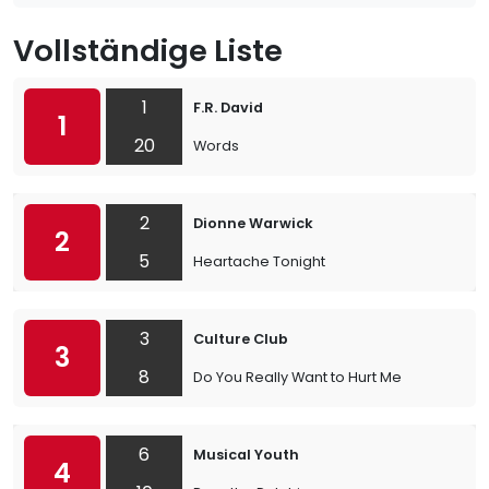
Vollständige Liste
1
F.R. David
1
20
Words
2
Dionne Warwick
2
5
Heartache Tonight
3
Culture Club
3
8
Do You Really Want to Hurt Me
6
Musical Youth
4