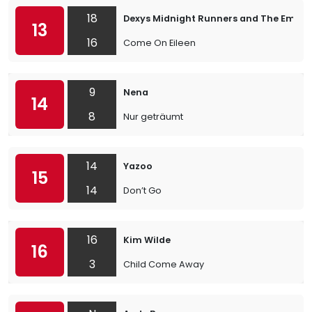
18
Dexys Midnight Runners and The Emera
13
16
Come On Eileen
9
Nena
14
8
Nur geträumt
14
Yazoo
15
14
Don’t Go
16
Kim Wilde
16
3
Child Come Away