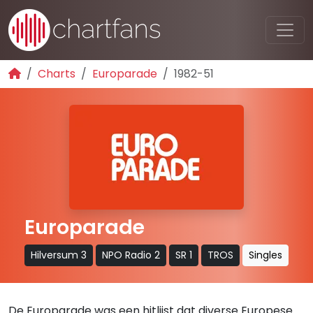
Charts
Europarade
1982-51
Europarade
Hilversum 3
NPO Radio 2
SR 1
TROS
Singles
De Europarade was een hitlijst dat diverse Europese