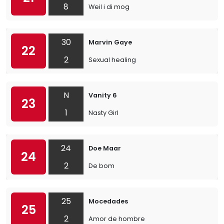
8
Weil i di mog
30
Marvin Gaye
22
2
Sexual healing
N
Vanity 6
23
1
Nasty Girl
24
Doe Maar
24
2
De bom
25
Mocedades
25
2
Amor de hombre