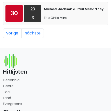
23
Michael Jackson & Paul McCartney
30
3
The Girl Is Mine
vorige
nächste
Hitlijsten
Decennia
Genre
Taal
Land
Evergreens