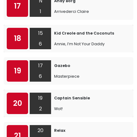
N
Andy Borg
17
1
Arrivederci Claire
15
Kid Creole and the Coconuts
18
6
Annie, I’m Not Your Daddy
17
Gazebo
19
6
Masterpiece
19
Captain Sensible
20
2
Wot!
20
Relax
21