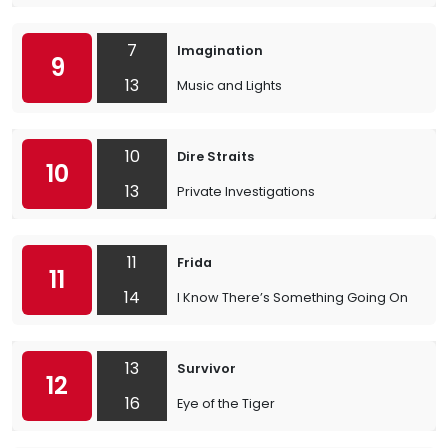
7
Imagination
9
13
Music and Lights
10
Dire Straits
10
13
Private Investigations
11
Frida
11
14
I Know There’s Something Going On
13
Survivor
12
16
Eye of the Tiger