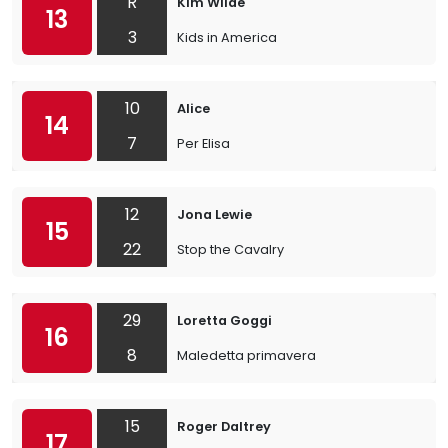
R
Kim Wilde
13
3
Kids in America
10
Alice
14
7
Per Elisa
12
Jona Lewie
15
22
Stop the Cavalry
29
Loretta Goggi
16
8
Maledetta primavera
15
Roger Daltrey
17