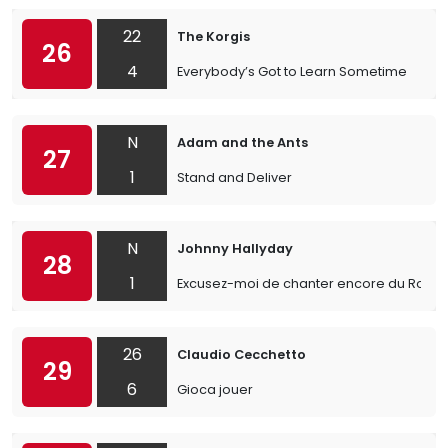
22
The Korgis
26
4
Everybody’s Got to Learn Sometime
N
Adam and the Ants
27
1
Stand and Deliver
N
Johnny Hallyday
28
1
Excusez-moi de chanter encore du Rock 'n
26
Claudio Cecchetto
29
6
Gioca jouer