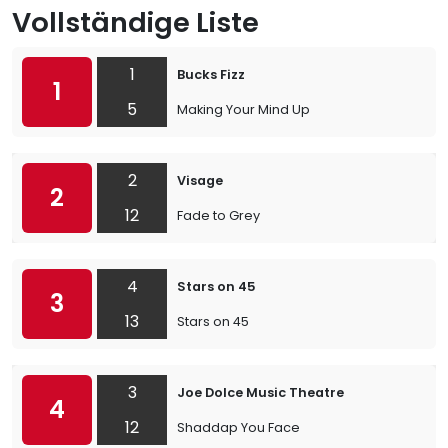
Vollständige Liste
1
Bucks Fizz
1
5
Making Your Mind Up
2
Visage
2
12
Fade to Grey
4
Stars on 45
3
13
Stars on 45
3
Joe Dolce Music Theatre
4
12
Shaddap You Face