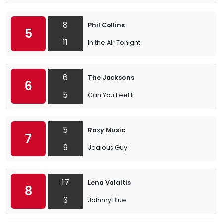
8
Phil Collins
5
11
In the Air Tonight
6
The Jacksons
6
5
Can You Feel It
5
Roxy Music
7
9
Jealous Guy
17
Lena Valaitis
8
3
Johnny Blue