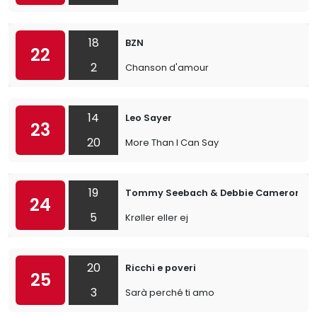
18
BZN
22
2
Chanson d'amour
14
Leo Sayer
23
20
More Than I Can Say
19
Tommy Seebach & Debbie Cameron
24
5
Krøller eller ej
20
Ricchi e poveri
25
3
Sarà perché ti amo