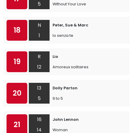
5
Without Your Love
N
Peter, Sue & Marc
18
1
Io senza te
R
Lio
19
12
Amoreux solitaires
13
Dolly Parton
20
5
9 to 5
16
John Lennon
21
14
Woman