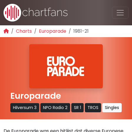
Charts
Europarade
1981-21
Europarade
Hilversum 3
NPO Radio 2
SR 1
TROS
Singles
De Europarade was een hitlijst dat diverse Europese