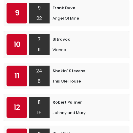
9
Frank Duval
9
22
Angel Of Mine
7
Ultravox
10
11
Vienna
24
Shakin’ Stevens
11
8
This Ole House
11
Robert Palmer
12
16
Johnny and Mary