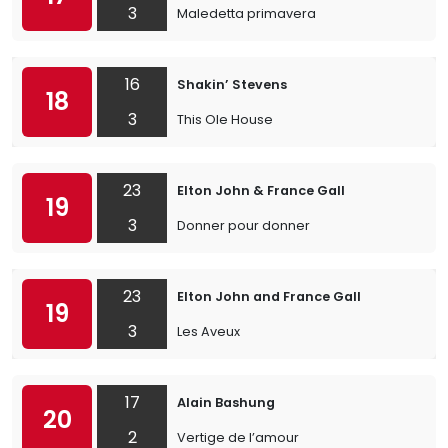
3
Maledetta primavera
16
Shakin’ Stevens
18
3
This Ole House
23
Elton John & France Gall
19
3
Donner pour donner
23
Elton John and France Gall
19
3
Les Aveux
17
Alain Bashung
20
2
Vertige de l’amour