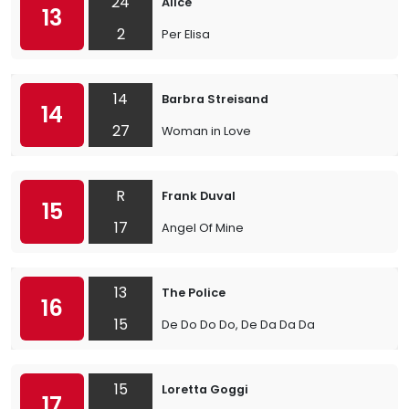
24
Alice
13
2
Per Elisa
14
Barbra Streisand
14
27
Woman in Love
R
Frank Duval
15
17
Angel Of Mine
13
The Police
16
15
De Do Do Do, De Da Da Da
15
Loretta Goggi
17