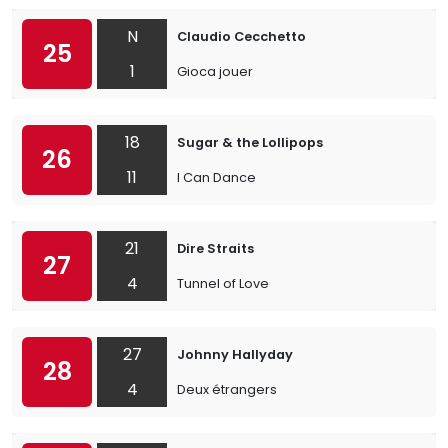
N
Claudio Cecchetto
25
1
Gioca jouer
18
Sugar & the Lollipops
26
11
I Can Dance
21
Dire Straits
27
4
Tunnel of Love
27
Johnny Hallyday
28
4
Deux étrangers