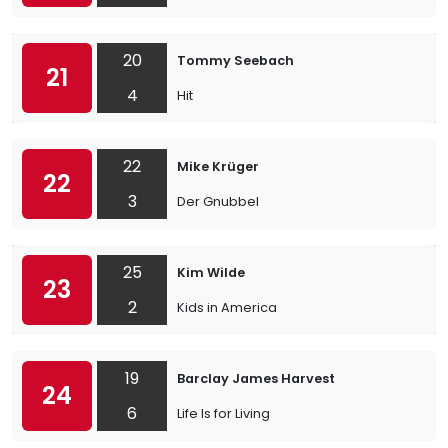
20
Tommy Seebach
21
4
Hit
22
Mike Krüger
22
3
Der Gnubbel
25
Kim Wilde
23
2
Kids in America
19
Barclay James Harvest
24
6
Life Is for Living