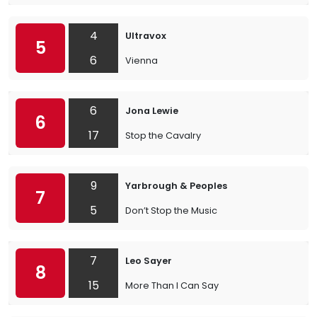
4
Ultravox
5
6
Vienna
6
Jona Lewie
6
17
Stop the Cavalry
9
Yarbrough & Peoples
7
5
Don’t Stop the Music
7
Leo Sayer
8
15
More Than I Can Say