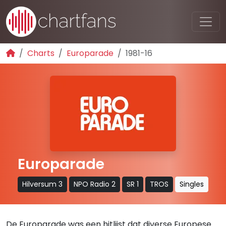
Charts
Europarade
1981-16
Europarade
Hilversum 3
NPO Radio 2
SR 1
TROS
Singles
De Europarade was een hitlijst dat diverse Europese