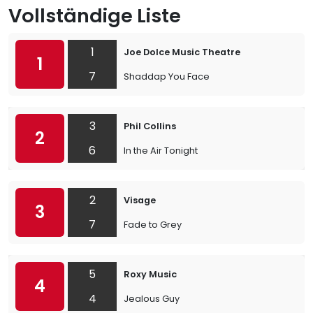
Vollständige Liste
1
Joe Dolce Music Theatre
1
7
Shaddap You Face
3
Phil Collins
2
6
In the Air Tonight
2
Visage
3
7
Fade to Grey
5
Roxy Music
4
4
Jealous Guy