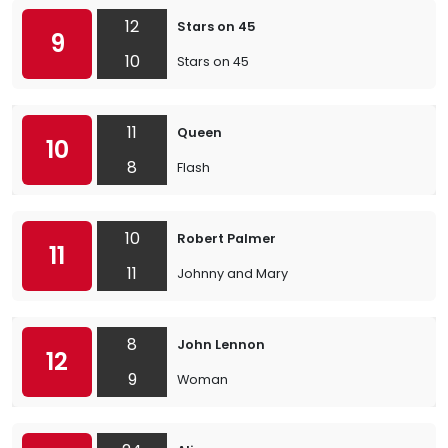
12
Stars on 45
9
10
Stars on 45
11
Queen
10
8
Flash
10
Robert Palmer
11
11
Johnny and Mary
8
John Lennon
12
9
Woman