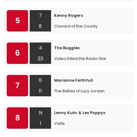
7
Kenny Rogers
5
8
Coward of the County
4
The Buggles
6
23
Video Killed the Radio Star
6
Marianne Faithfull
7
11
The Ballad of Lucy Jordan
N
Lenny Kuhr & Les Poppys
8
1
Visite