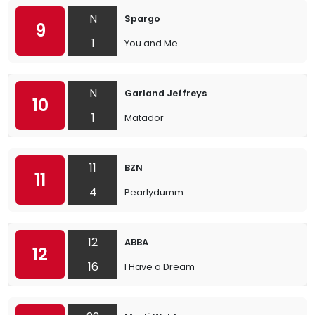
N
Spargo
9
1
You and Me
N
Garland Jeffreys
10
1
Matador
11
BZN
11
4
Pearlydumm
12
ABBA
12
16
I Have a Dream