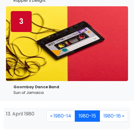
Rapper's Delight
3
Goombay Dance Band
Sun of Jamaica
13. April 1980
« 1980-14
1980-15
1980-16 »