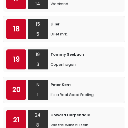
14
Weekend
15
Liller
18
5
Billet mrk.
19
Tommy Seebach
19
3
Copenhagen
N
Peter Kent
20
1
It's a Real Good Feeling
24
Howard Carpendale
21
8
Wie frei willst du sein