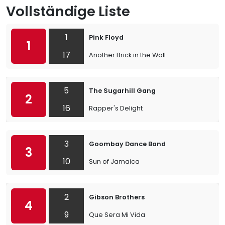
Vollständige Liste
1
Pink Floyd
1
17
Another Brick in the Wall
5
The Sugarhill Gang
2
16
Rapper's Delight
3
Goombay Dance Band
3
10
Sun of Jamaica
2
Gibson Brothers
4
9
Que Sera Mi Vida