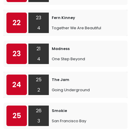
23
Fern Kinney
22
4
Together We Are Beautiful
21
Madness
23
4
One Step Beyond
25
The Jam
24
2
Going Underground
26
Smokie
25
3
San Francisco Bay