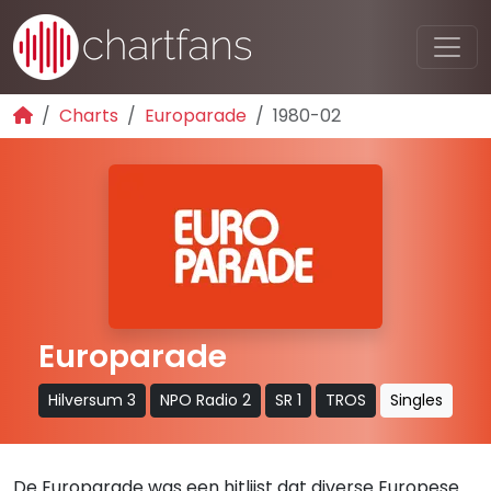
Charts
Europarade
1980-02
Europarade
Hilversum 3
NPO Radio 2
SR 1
TROS
Singles
De Europarade was een hitlijst dat diverse Europese