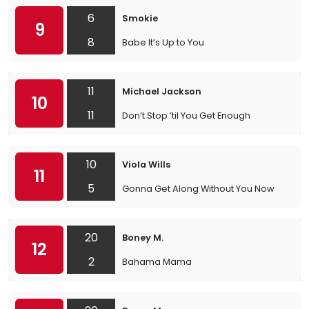
6
Smokie
9
8
Babe It’s Up to You
11
Michael Jackson
10
11
Don’t Stop ’til You Get Enough
10
Viola Wills
11
5
Gonna Get Along Without You Now
20
Boney M.
12
2
Bahama Mama