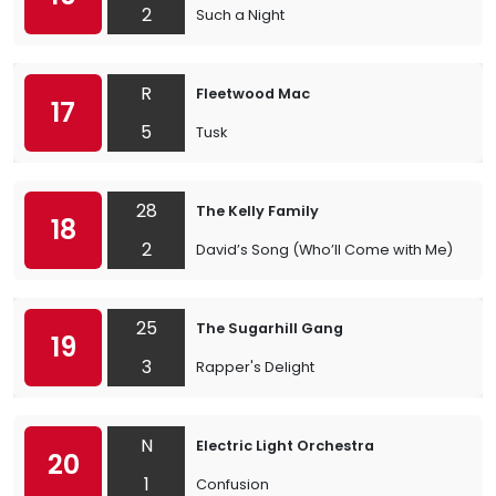
2
Such a Night
R
Fleetwood Mac
17
5
Tusk
28
The Kelly Family
18
2
David’s Song (Who’ll Come with Me)
25
The Sugarhill Gang
19
3
Rapper's Delight
N
Electric Light Orchestra
20
1
Confusion