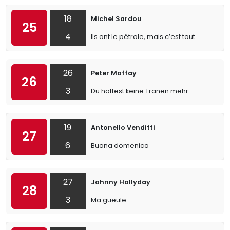
18
Michel Sardou
25
4
Ils ont le pétrole, mais c’est tout
26
Peter Maffay
26
3
Du hattest keine Tränen mehr
19
Antonello Venditti
27
6
Buona domenica
27
Johnny Hallyday
28
3
Ma gueule