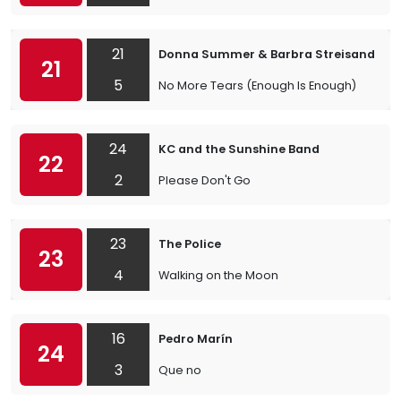
21
Donna Summer & Barbra Streisand
21
5
No More Tears (Enough Is Enough)
24
KC and the Sunshine Band
22
2
Please Don't Go
23
The Police
23
4
Walking on the Moon
16
Pedro Marín
24
3
Que no