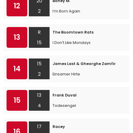
20
Boney M.
12
2
I’m Born Again
R
The Boomtown Rats
13
15
I Don’t Like Mondays
15
James Last & Gheorghe Zamfir
14
2
Einsamer Hirte
13
Frank Duval
15
4
Todesengel
17
Racey
16