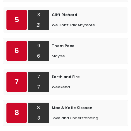
3
Cliff Richard
5
21
We Don’t Talk Anymore
9
Thom Pace
6
6
Maybe
7
Earth and Fire
7
7
Weekend
8
Mac & Katie Kissoon
8
3
Love and Understanding