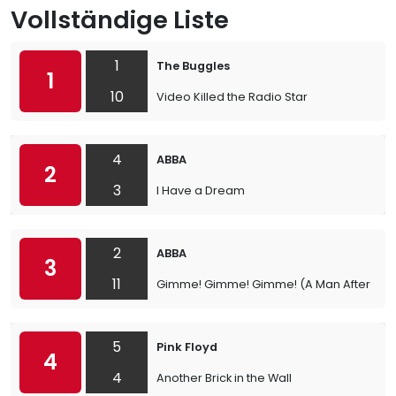
Vollständige Liste
1
The Buggles
1
10
Video Killed the Radio Star
4
ABBA
2
3
I Have a Dream
2
ABBA
3
11
Gimme! Gimme! Gimme! (A Man After Midn
5
Pink Floyd
4
4
Another Brick in the Wall