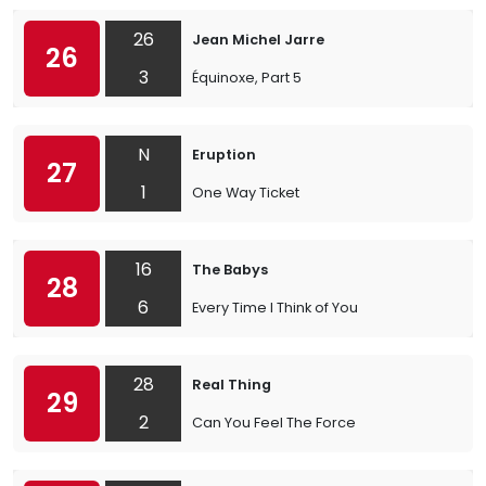
26
Jean Michel Jarre
26
3
Équinoxe, Part 5
N
Eruption
27
1
One Way Ticket
16
The Babys
28
6
Every Time I Think of You
28
Real Thing
29
2
Can You Feel The Force