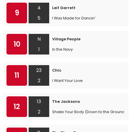
4
Leif Garrett
9
5
I Was Made for Dancin’
N
Village People
10
1
In the Navy
23
Chic
11
2
I Want Your Love
13
The Jacksons
12
2
Shake Your Body (Down to the Ground)