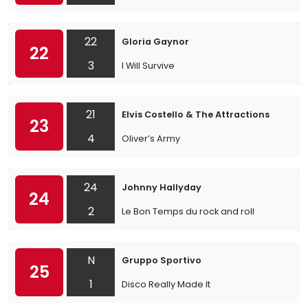
22
Gloria Gaynor
22
3
I Will Survive
21
Elvis Costello & The Attractions
23
4
Oliver’s Army
24
Johnny Hallyday
24
2
Le Bon Temps du rock and roll
N
Gruppo Sportivo
25
1
Disco Really Made It