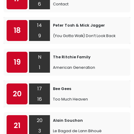
6
Contact
14
Peter Tosh & Mick Jagger
18
9
(You Gotta Walk) Don’t Look Back
N
The Ritchie Family
19
1
American Generation
17
Bee Gees
20
16
Too Much Heaven
20
Alain Souchon
21
3
Le Bagad de Lann Bihouë