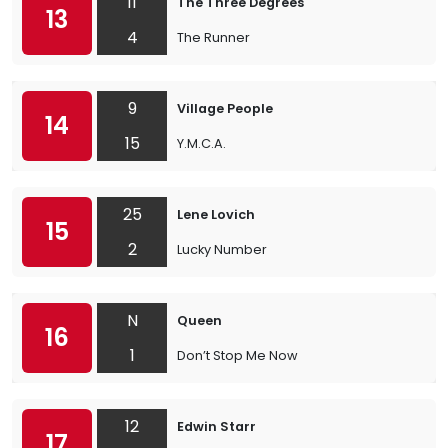
11
The Three Degrees
13
4
The Runner
9
Village People
14
15
Y.M.C.A.
25
Lene Lovich
15
2
Lucky Number
N
Queen
16
1
Don’t Stop Me Now
12
Edwin Starr
17