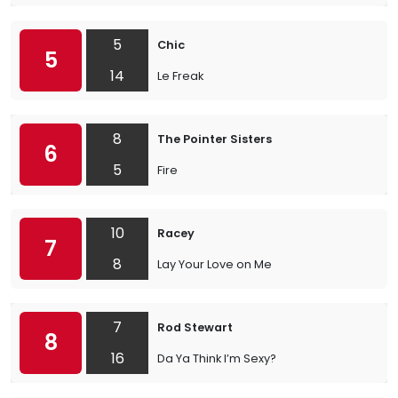
5
Chic
5
14
Le Freak
8
The Pointer Sisters
6
5
Fire
10
Racey
7
8
Lay Your Love on Me
7
Rod Stewart
8
16
Da Ya Think I’m Sexy?