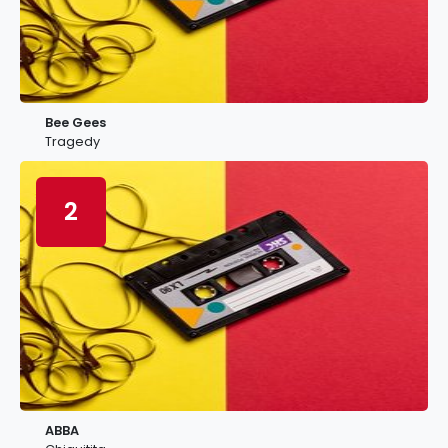
Bee Gees
Tragedy
2
ABBA