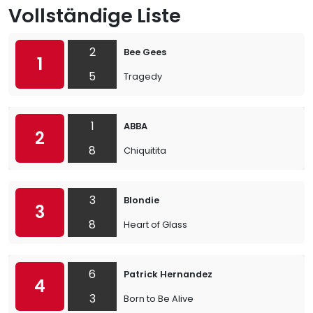
Vollständige Liste
2
Bee Gees
1
5
Tragedy
1
ABBA
2
8
Chiquitita
3
Blondie
3
8
Heart of Glass
6
Patrick Hernandez
4
3
Born to Be Alive