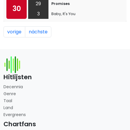
29
Promises
30
3
Baby, It's You
vorige
nächste
Hitlijsten
Decennia
Genre
Taal
Land
Evergreens
Chartfans