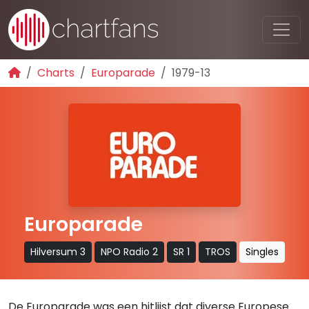
Charts
Europarade
1979-13
Europarade
Hilversum 3
NPO Radio 2
SR 1
TROS
Singles
De Europarade was een hitlijst dat diverse Europese