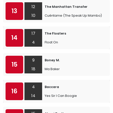
12
The Manhattan Transfer
13
10
Cuéntame (The Speak Up Mambo)
17
The Floaters
14
4
Float On
9
Boney M.
15
18
Ma Baker
4
Baccara
16
14
Yes Sir I Can Boogie