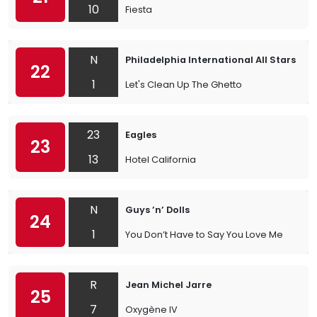
10
Fiesta
N
Philadelphia International All Stars
22
1
Let's Clean Up The Ghetto
23
Eagles
23
13
Hotel California
N
Guys ’n’ Dolls
24
1
You Don’t Have to Say You Love Me
R
Jean Michel Jarre
25
7
Oxygène IV