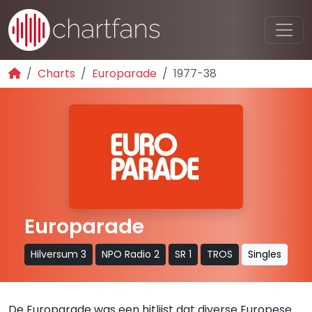
Charts
Europarade
1977-38
Europarade
Hilversum 3
NPO Radio 2
SR 1
TROS
Singles
De Europarade was een hitlijst dat diverse Europese