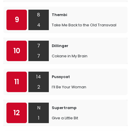
8
Thembi
9
4
Take Me Back to the Old Transvaal
7
Dillinger
10
7
Cokane in My Brain
14
Pussycat
11
2
I’ll Be Your Woman
N
Supertramp
12
1
Give a Little Bit