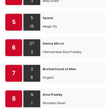
3
Way Down
5
Space
5
15
Magic Fly
27
Danny Mirror
6
2
I Remember Elvis Presley
2
Brotherhood of Man
7
8
Angelo
N
Elvis Presley
8
1
Wooden Heart