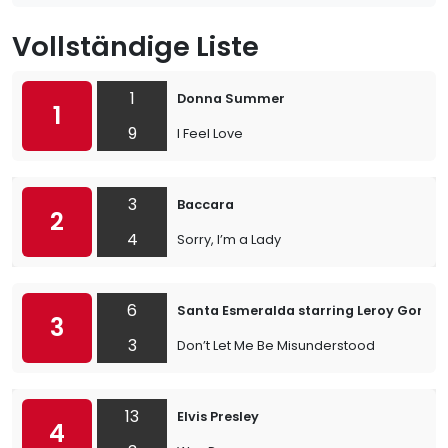
Vollständige Liste
1
Donna Summer
1
9
I Feel Love
3
Baccara
2
4
Sorry, I’m a Lady
6
Santa Esmeralda starring Leroy Gomez
3
3
Don’t Let Me Be Misunderstood
13
Elvis Presley
4