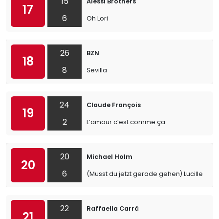
15
Alessi Brothers
17
6
Oh Lori
26
BZN
18
8
Sevilla
24
Claude François
19
2
L’amour c’est comme ça
20
Michael Holm
20
6
(Musst du jetzt gerade gehen) Lucille
22
Raffaella Carrà
21