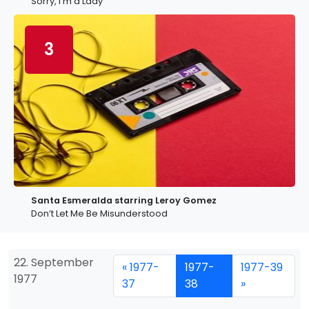
Sorry, I’m a Lady
3
Santa Esmeralda starring Leroy Gomez
Don’t Let Me Be Misunderstood
22. September
« 1977-
1977-
1977-39
1977
37
38
»