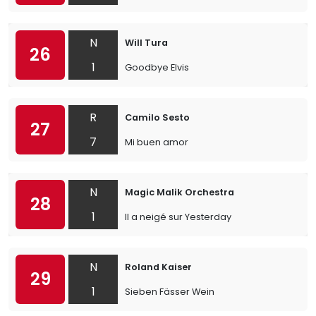
N
Will Tura
26
1
Goodbye Elvis
R
Camilo Sesto
27
7
Mi buen amor
N
Magic Malik Orchestra
28
1
Il a neigé sur Yesterday
N
Roland Kaiser
29
1
Sieben Fässer Wein