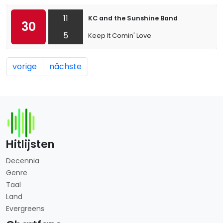
11
KC and the Sunshine Band
30
5
Keep It Comin' Love
vorige
nächste
Hitlijsten
Decennia
Genre
Taal
Land
Evergreens