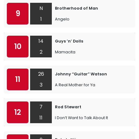
N
Brotherhood of Man
9
1
Angelo
14
Guys ’n’ Dolls
10
2
Mamacita
26
Johnny “Guitar” Watson
11
3
A Real Mother for Ya
7
Rod Stewart
12
11
I Don’t Want to Talk About It