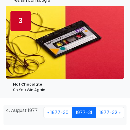
Yes Sir I Can Boogie
3
Hot Chocolate
So You Win Again
4. August 1977
« 1977-30
1977-31
1977-32 »