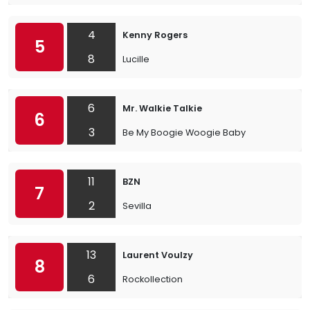
4
Kenny Rogers
5
8
Lucille
6
Mr. Walkie Talkie
6
3
Be My Boogie Woogie Baby
11
BZN
7
2
Sevilla
13
Laurent Voulzy
8
6
Rockollection