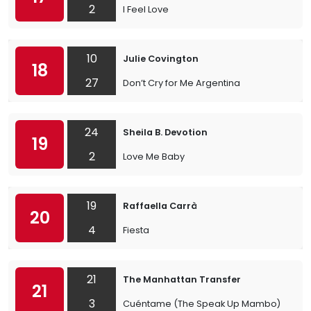
2
I Feel Love
10
Julie Covington
18
27
Don’t Cry for Me Argentina
24
Sheila B. Devotion
19
2
Love Me Baby
19
Raffaella Carrà
20
4
Fiesta
21
The Manhattan Transfer
21
3
Cuéntame (The Speak Up Mambo)