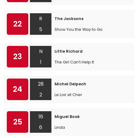
R
The Jacksons
22
5
Show You the Way to Go
N
Little Richard
23
1
The Girl Can’t Help It
28
Michel Delpech
24
2
Le Loir et Cher
16
Miguel Bosé
25
6
Linda