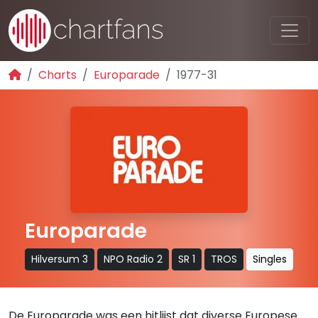
Charts
Europarade
1977-31
Europarade
Hilversum 3
NPO Radio 2
SR 1
TROS
Singles
De Europarade was een hitlijst dat diverse Europese