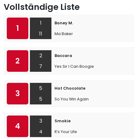
Vollständige Liste
1
Boney M.
1
11
Ma Baker
2
Baccara
2
7
Yes Sir I Can Boogie
5
Hot Chocolate
3
5
So You Win Again
3
Smokie
4
4
It’s Your Life