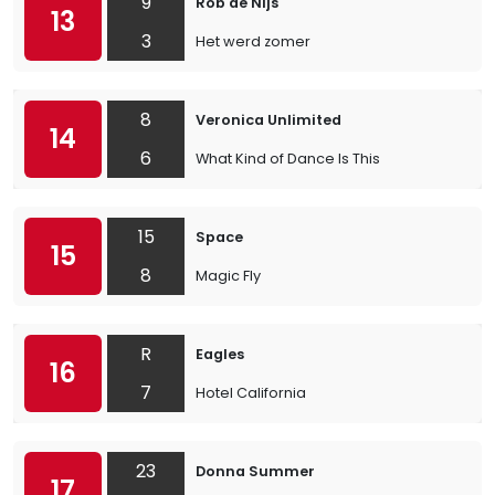
9
Rob de Nijs
13
3
Het werd zomer
8
Veronica Unlimited
14
6
What Kind of Dance Is This
15
Space
15
8
Magic Fly
R
Eagles
16
7
Hotel California
23
Donna Summer
17