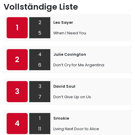
Vollständige Liste
2
Leo Sayer
1
5
When I Need You
4
Julie Covington
2
6
Don’t Cry for Me Argentina
3
David Soul
3
7
Don’t Give Up on Us
1
Smokie
4
11
Living Next Door to Alice