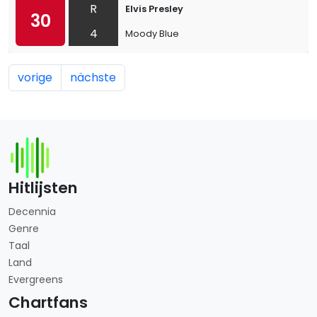
R
Elvis Presley
30
4
Moody Blue
vorige
nächste
Hitlijsten
Decennia
Genre
Taal
Land
Evergreens
Chartfans