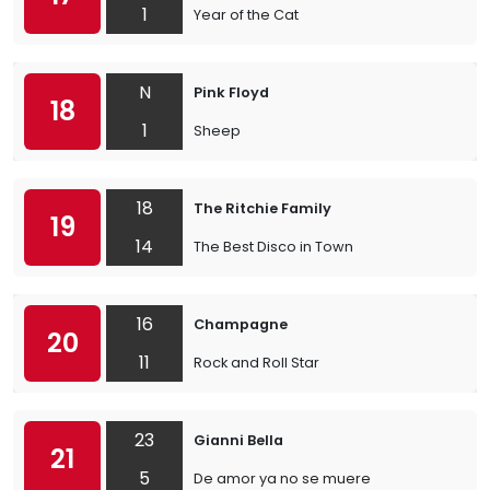
1
Year of the Cat
N
Pink Floyd
18
1
Sheep
18
The Ritchie Family
19
14
The Best Disco in Town
16
Champagne
20
11
Rock and Roll Star
23
Gianni Bella
21
5
De amor ya no se muere