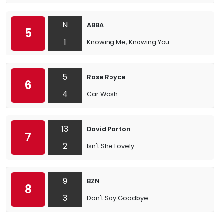
N
ABBA
5
1
Knowing Me, Knowing You
5
Rose Royce
6
4
Car Wash
13
David Parton
7
2
Isn't She Lovely
9
BZN
8
3
Don't Say Goodbye