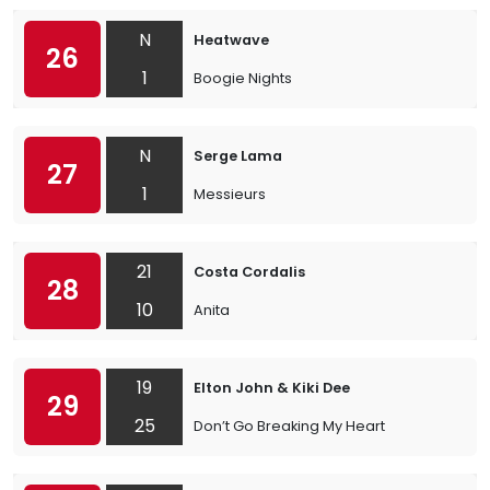
N
Heatwave
26
1
Boogie Nights
N
Serge Lama
27
1
Messieurs
21
Costa Cordalis
28
10
Anita
19
Elton John & Kiki Dee
29
25
Don’t Go Breaking My Heart