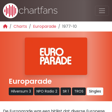
Charts
Europarade
1977-10
Europarade
Hilversum 3
NPO Radio 2
SR 1
TROS
Singles
De Europarade was een hitlijst dat diverse Europese