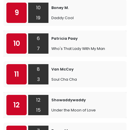
10
Boney M.
9
19
Daddy Cool
6
Patricia Paay
10
7
Who's That Lady With My Man
8
Van McCoy
11
3
Soul Cha Cha
12
Showaddywaddy
12
15
Under the Moon of Love