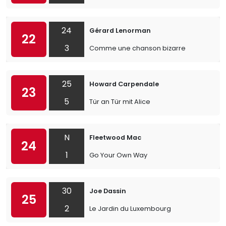
24
Gérard Lenorman
22
3
Comme une chanson bizarre
25
Howard Carpendale
23
5
Tür an Tür mit Alice
N
Fleetwood Mac
24
1
Go Your Own Way
30
Joe Dassin
25
2
Le Jardin du Luxembourg