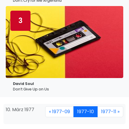
Don’t Cry for Me Argentina
3
David Soul
Don’t Give Up on Us
10. März 1977
« 1977-09
1977-10
1977-11 »