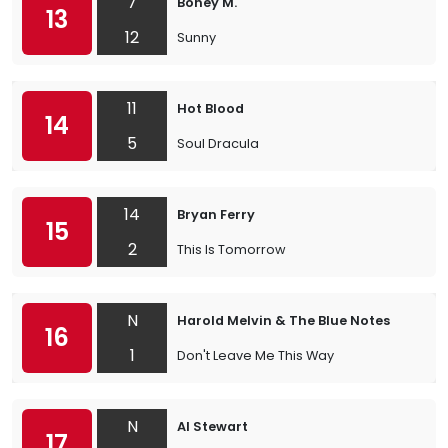
7
Boney M.
13
12
Sunny
11
Hot Blood
14
5
Soul Dracula
14
Bryan Ferry
15
2
This Is Tomorrow
N
Harold Melvin & The Blue Notes
16
1
Don't Leave Me This Way
N
Al Stewart
17