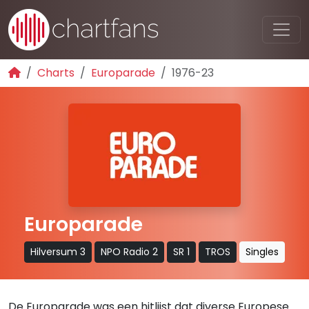
Charts
Europarade
1976-23
Europarade
Hilversum 3
NPO Radio 2
SR 1
TROS
Singles
De Europarade was een hitlijst dat diverse Europese