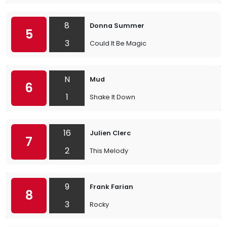
8
Donna Summer
5
3
Could It Be Magic
N
Mud
6
1
Shake It Down
16
Julien Clerc
7
2
This Melody
9
Frank Farian
8
3
Rocky