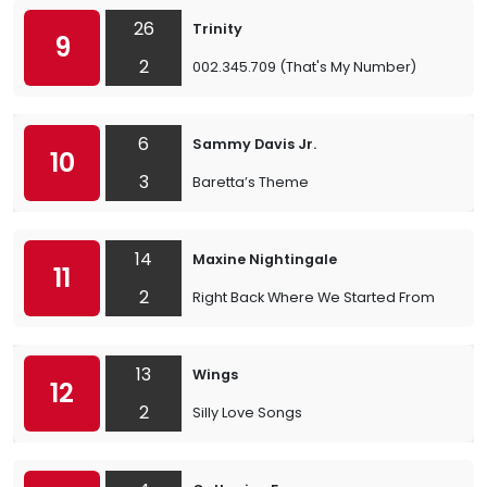
26
Trinity
9
2
002.345.709 (That's My Number)
6
Sammy Davis Jr.
10
3
Baretta’s Theme
14
Maxine Nightingale
11
2
Right Back Where We Started From
13
Wings
12
2
Silly Love Songs