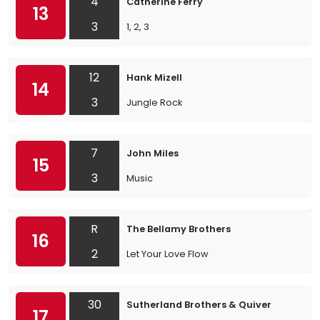
4
Catherine Ferry
13
3
1, 2, 3
12
Hank Mizell
14
3
Jungle Rock
7
John Miles
15
3
Music
R
The Bellamy Brothers
16
2
Let Your Love Flow
30
Sutherland Brothers & Quiver
17