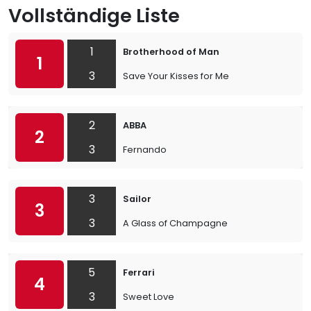
Vollständige Liste
1
Brotherhood of Man
1
3
Save Your Kisses for Me
2
ABBA
2
3
Fernando
3
Sailor
3
3
A Glass of Champagne
5
Ferrari
4
3
Sweet Love