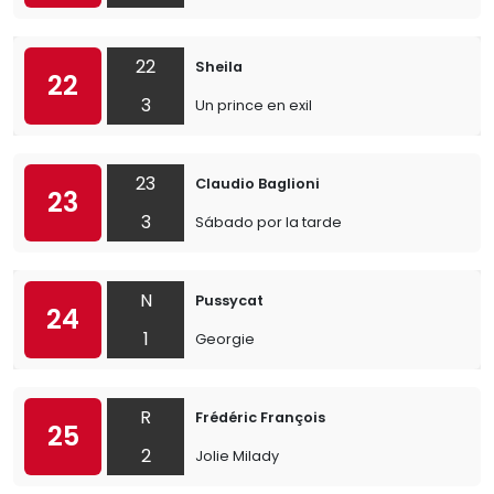
22
Sheila
22
3
Un prince en exil
23
Claudio Baglioni
23
3
Sábado por la tarde
N
Pussycat
24
1
Georgie
R
Frédéric François
25
2
Jolie Milady