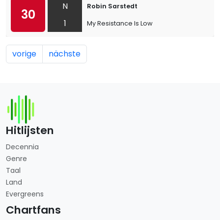
N
Robin Sarstedt
30
1
My Resistance Is Low
vorige
nächste
Hitlijsten
Decennia
Genre
Taal
Land
Evergreens
Chartfans