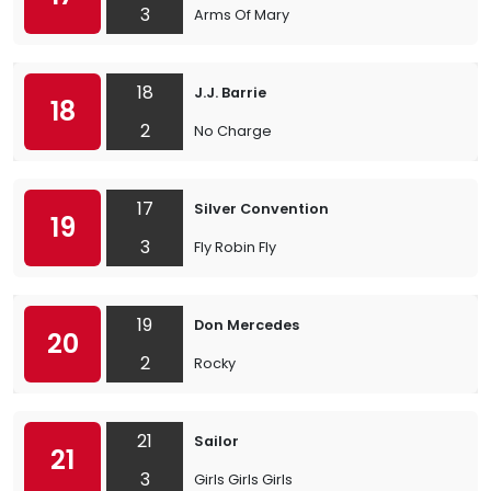
3
Arms Of Mary
18
J.J. Barrie
18
2
No Charge
17
Silver Convention
19
3
Fly Robin Fly
19
Don Mercedes
20
2
Rocky
21
Sailor
21
3
Girls Girls Girls