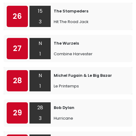
15
The Stampeders
26
3
Hit The Road Jack
N
The Wurzels
27
1
Combine Harvester
N
Michel Fugain & Le Big Bazar
28
1
Le Printemps
28
Bob Dylan
29
3
Hurricane