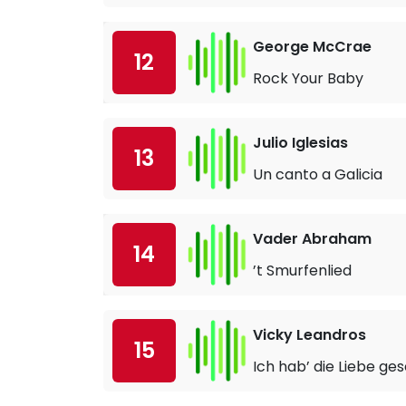
George McCrae
12
Rock Your Baby
Julio Iglesias
13
Un canto a Galicia
Vader Abraham
14
’t Smurfenlied
Vicky Leandros
15
Ich hab’ die Liebe ge