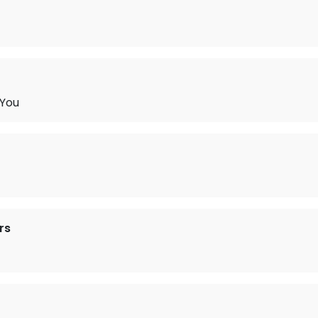
 You
rs