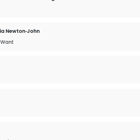
via Newton‐John
I Want