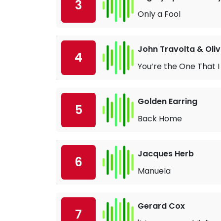
3
Only a Fool
John Travolta & Oli
4
You’re the One That 
Golden Earring
5
Back Home
Jacques Herb
6
Manuela
Gerard Cox
7