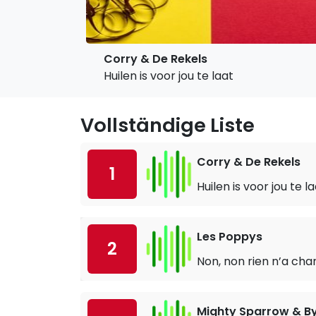
Corry & De Rekels
Huilen is voor jou te laat
Vollständige Liste
Corry & De Rekels
1
Huilen is voor jou te l
Les Poppys
2
Non, non rien n’a ch
Mighty Sparrow & By