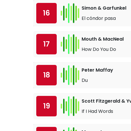
Simon & Garfunkel
16
El cóndor pasa
Mouth & MacNeal
17
How Do You Do
Peter Maffay
18
Du
Scott Fitzgerald & 
19
If I Had Words