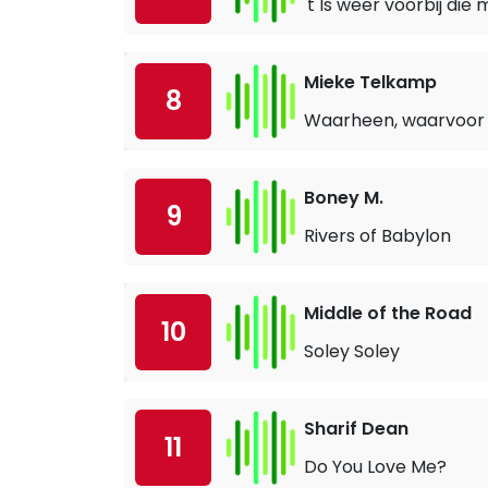
't Is weer voorbij di
Mieke Telkamp
8
Waarheen, waarvoor
Boney M.
9
Rivers of Babylon
Middle of the Road
10
Soley Soley
Sharif Dean
11
Do You Love Me?