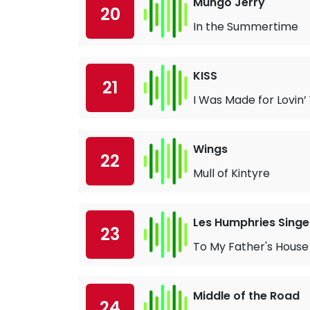
Mungo Jerry
20
In the Summertime
KISS
21
I Was Made for Lovin’
Wings
22
Mull of Kintyre
Les Humphries Singe
23
To My Father's House
Middle of the Road
24