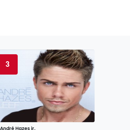
3
André Hazes jr.