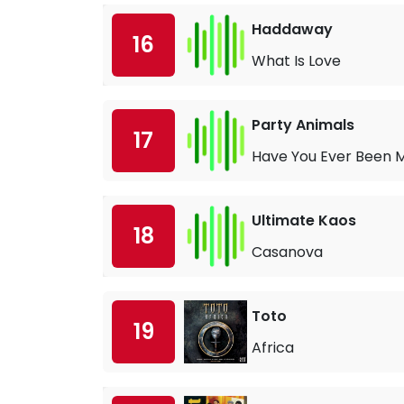
Haddaway
16
What Is Love
Party Animals
17
Have You Ever Been 
Ultimate Kaos
18
Casanova
Toto
19
Africa