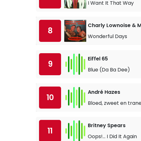
I Want It That Way
Charly Lownoise & 
8
Wonderful Days
Eiffel 65
9
Blue (Da Ba Dee)
André Hazes
10
Bloed, zweet en tran
Britney Spears
11
Oops!... I Did It Again