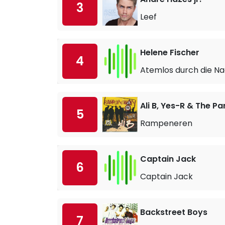
3
Leef
Helene Fischer
4
Atemlos durch die N
Ali B, Yes-R & The P
5
Rampeneren
Captain Jack
6
Captain Jack
Backstreet Boys
7