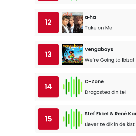
a‐ha
12
Take on Me
Vengaboys
13
We’re Going to Ibiza!
O-Zone
14
Dragostea din tei
Stef Ekkel & René Ka
15
Liever te dik in de kist