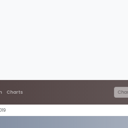
n
Charts
019