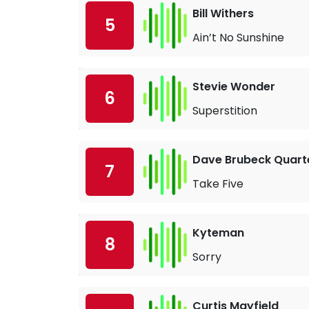
Bill Withers
5
Ain’t No Sunshine
Stevie Wonder
6
Superstition
Dave Brubeck Quart
7
Take Five
Kyteman
8
Sorry
Curtis Mayfield