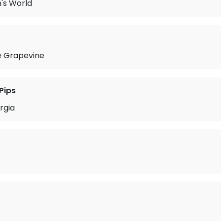
n's World
he Grapevine
Pips
rgia