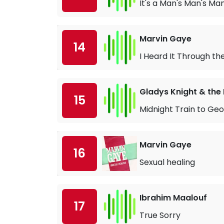
It's a Man's Man's Ma
Marvin Gaye
14
I Heard It Through t
Gladys Knight & the 
15
Midnight Train to Geo
Marvin Gaye
16
Sexual healing
Ibrahim Maalouf
17
True Sorry