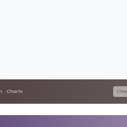
n
Charts