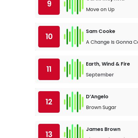
9
Move on Up
Sam Cooke
10
A Change Is Gonna 
Earth, Wind & Fire
11
September
D’Angelo
12
Brown Sugar
James Brown
13