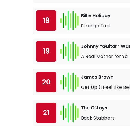
Billie Holiday
18
Strange Fruit
Johnny “Guitar” Wa
19
A Real Mother for Ya
James Brown
20
Get Up (I Feel Like B
The O’Jays
21
Back Stabbers