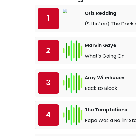
Otis Redding
1
(Sittin’ on) The Dock 
Marvin Gaye
2
What's Going On
Amy Winehouse
3
Back to Black
The Temptations
4
Papa Was a Rollin’ St