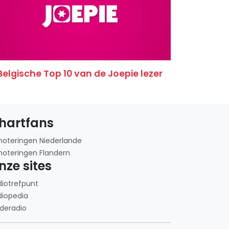
Belgische Top 10 van de Joepie lezer
hartfans
noteringen Niederlande
noteringen Flandern
nze sites
diotrefpunt
diopedia
deradio