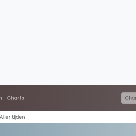
n
Charts
ller tijden