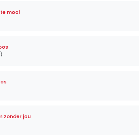
 te mooi
roos
)
oos
m zonder jou