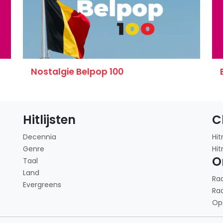
Nostalgie Belpop 100
Hitlijsten
C
Decennia
Hit
Genre
Hit
O
Taal
Land
Ra
Evergreens
Ra
Op