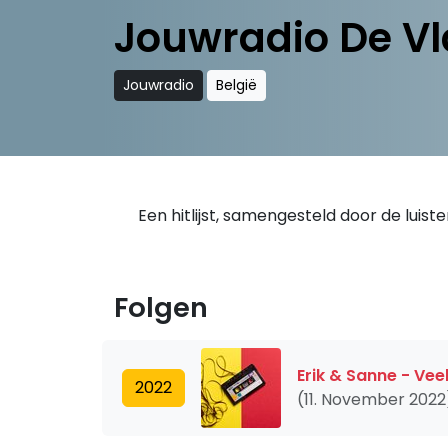
Jouwradio De Vla
Jouwradio
België
Een hitlijst, samengesteld door de luist
Folgen
Erik & Sanne - Vee
2022
(11. November 2022