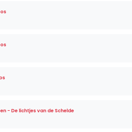
oos
oos
oos
n - De lichtjes van de Schelde