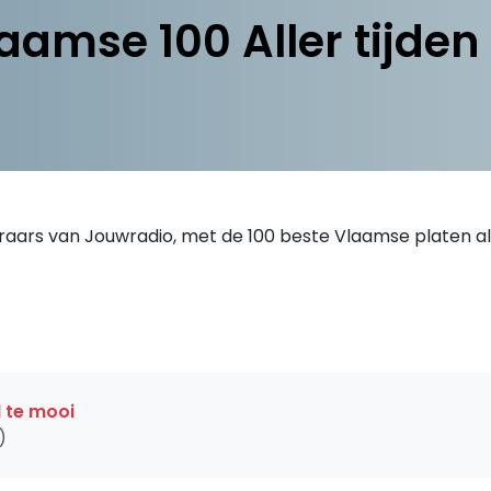
amse 100 Aller tijden
eraars van Jouwradio, met de 100 beste Vlaamse platen all
l te mooi
)