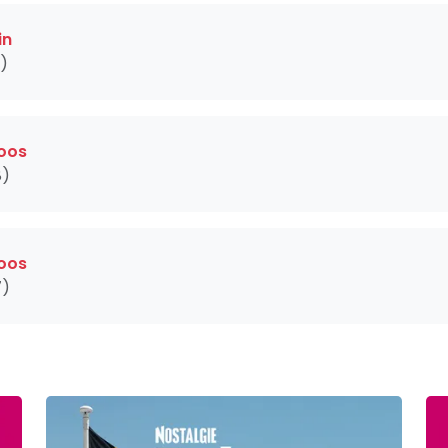
in
)
roos
8)
roos
7)