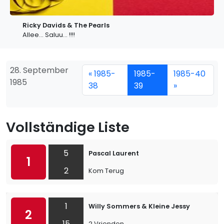
Ricky Davids & The Pearls
Allee... Saluu... !!!!
28. September
« 1985-
1985-
1985-40
1985
38
39
»
Vollständige Liste
5
Pascal Laurent
1
2
Kom Terug
1
Willy Sommers & Kleine Jessy
2
15
2 Vrienden