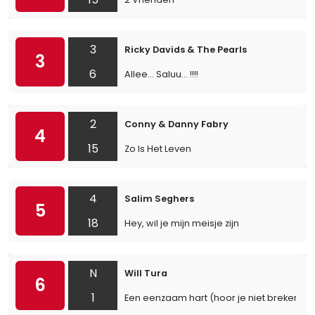
3
Ricky Davids & The Pearls
3
6
Allee... Saluu... !!!!
2
Conny & Danny Fabry
4
15
Zo Is Het Leven
4
Salim Seghers
5
18
Hey, wil je mijn meisje zijn
N
Will Tura
6
1
Een eenzaam hart (hoor je niet breken)