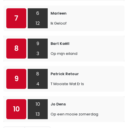
6
Marleen
7
12
Ik Geloof
9
Bart Kaëll
8
3
Op mijn eiland
8
Patrick Retour
9
4
T Mooiste Wat Er Is
10
Jo Dens
10
13
Op een mooie zomerdag