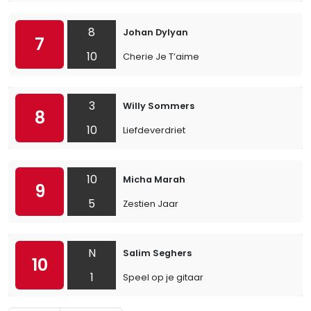
8
Johan Dylyan
7
10
Cherie Je T’aime
3
Willy Sommers
8
10
Liefdeverdriet
10
Micha Marah
9
5
Zestien Jaar
N
Salim Seghers
10
1
Speel op je gitaar