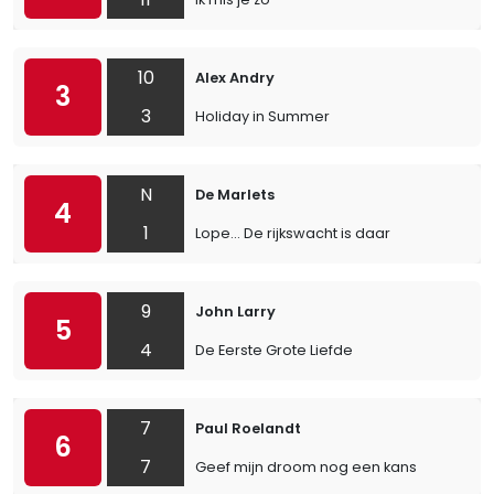
10
Alex Andry
3
3
Holiday in Summer
N
De Marlets
4
1
Lope… De rijkswacht is daar
9
John Larry
5
4
De Eerste Grote Liefde
7
Paul Roelandt
6
7
Geef mijn droom nog een kans