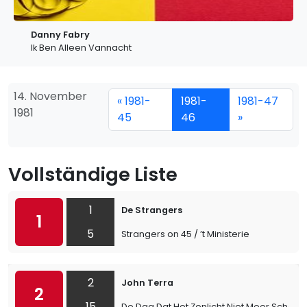
Danny Fabry
Ik Ben Alleen Vannacht
14. November
« 1981-
1981-
1981-47
1981
45
46
»
Vollständige Liste
1
De Strangers
1
5
Strangers on 45 / ’t Ministerie
2
John Terra
2
15
De Dag Dat Het Zonlicht Niet Meer Scheen