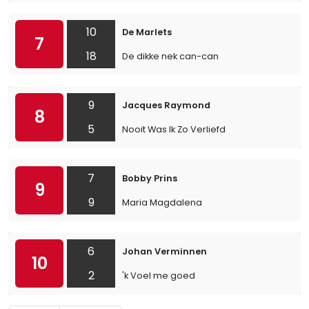
10
De Marlets
7
18
De dikke nek can-can
9
Jacques Raymond
8
5
Nooit Was Ik Zo Verliefd
7
Bobby Prins
9
9
Maria Magdalena
6
Johan Verminnen
10
2
'k Voel me goed