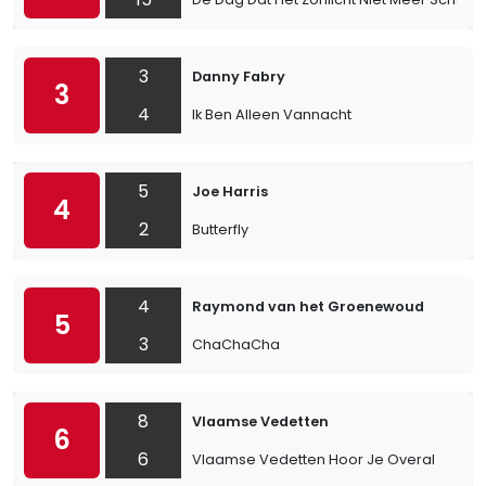
3
Danny Fabry
3
4
Ik Ben Alleen Vannacht
5
Joe Harris
4
2
Butterfly
4
Raymond van het Groenewoud
5
3
ChaChaCha
8
Vlaamse Vedetten
6
6
Vlaamse Vedetten Hoor Je Overal