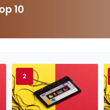
op 10
2