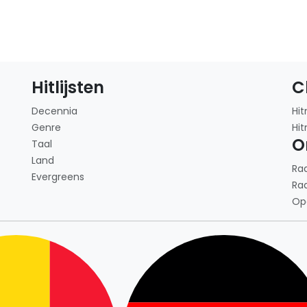
Hitlijsten
C
Decennia
Hit
Genre
Hit
O
Taal
Land
Ra
Evergreens
Ra
Op