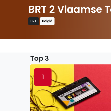
BRT 2 Vlaamse T
BRT
België
Top 3
1