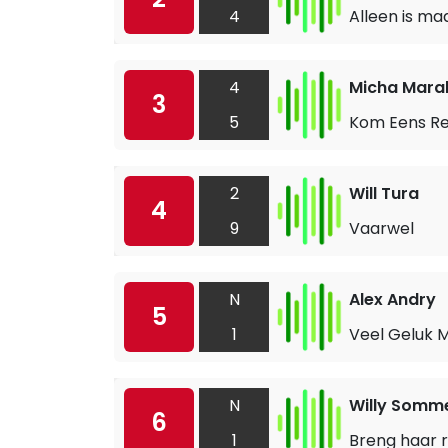
4
Alleen is ma
4
Micha Mara
3
5
Kom Eens Re
2
Will Tura
4
9
Vaarwel
N
Alex Andry
5
1
Veel Geluk 
N
Willy Somm
6
1
Breng haar 