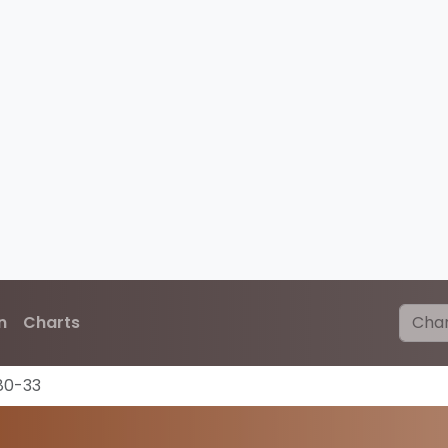
n
Charts
80-33