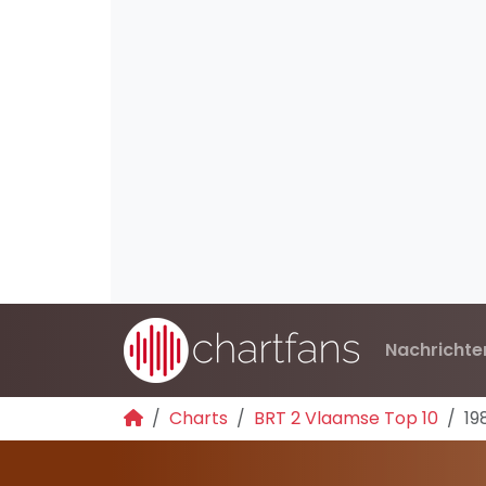
Nachrichte
Charts
BRT 2 Vlaamse Top 10
19