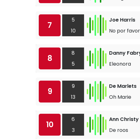
5
Joe Harris
7
10
No por favor
8
Danny Fabr
8
5
Eleonora
9
De Marlets
9
13
Oh Marie
6
Ann Christy
10
3
De roos