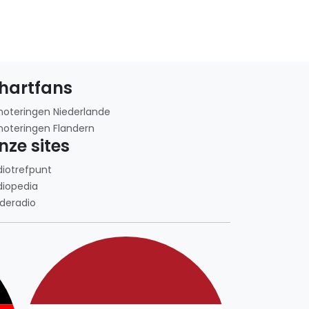
hartfans
noteringen Niederlande
noteringen Flandern
nze sites
diotrefpunt
diopedia
deradio