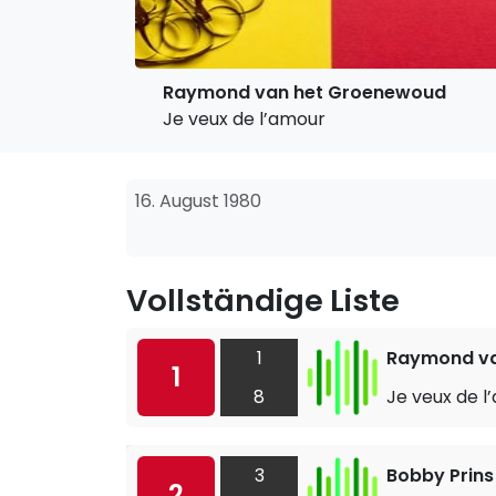
Raymond van het Groenewoud
Je veux de l’amour
16. August 1980
Vollständige Liste
1
Raymond va
1
8
Je veux de l
3
Bobby Prins
2