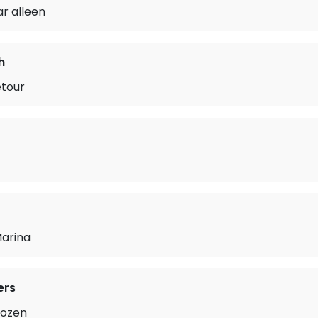
ar alleen
h
tour
Marina
ers
rozen