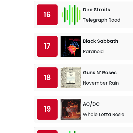
Dire Straits
16
Telegraph Road
Black Sabbath
17
Paranoid
Guns N’ Roses
18
November Rain
AC/DC
19
Whole Lotta Rosie