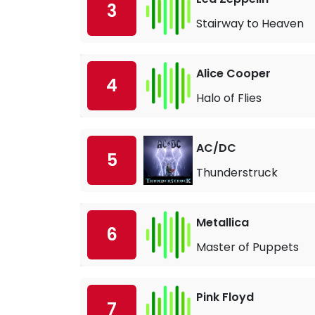
3
Stairway to Heaven
Alice Cooper
4
Halo of Flies
AC/DC
5
Thunderstruck
Metallica
6
Master of Puppets
Pink Floyd
7