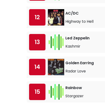
AC/DC
12
Highway to Hell
Led Zeppelin
13
Kashmir
Golden Earring
14
Radar Love
Rainbow
15
Stargazer