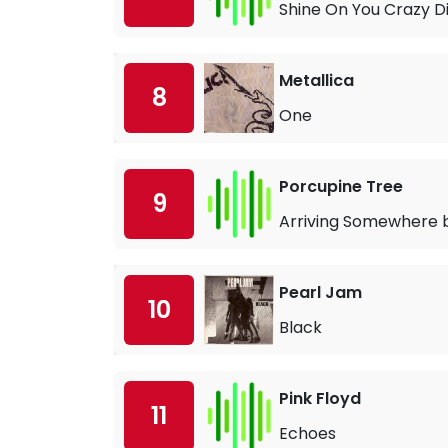
Shine On You Crazy 
Metallica
8
One
Porcupine Tree
9
Arriving Somewhere 
Pearl Jam
10
Black
Pink Floyd
11
Echoes